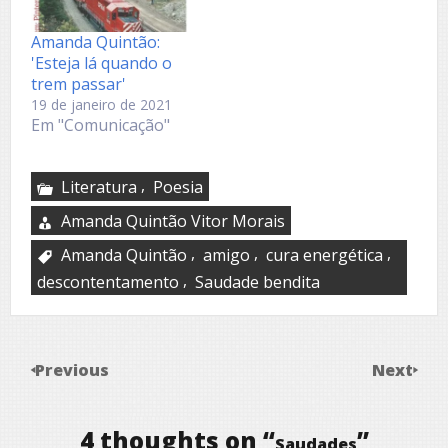
Amanda Quintão:
'Esteja lá quando o
trem passar'
19 de janeiro de 2021
Em "Comunicação"
,
Literatura
Poesia
Amanda Quintão Vitor Morais
,
,
,
Amanda Quintão
amigo
cura energética
,
descontentamento
Saudade bendita
Previous
Next
4 thoughts on “
”
Saudades