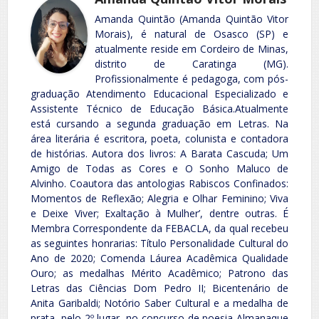
Amanda Quintão (Amanda Quintão Vitor
Morais), é natural de Osasco (SP) e
atualmente reside em Cordeiro de Minas,
distrito de Caratinga (MG).
Profissionalmente é pedagoga, com pós-
graduação Atendimento Educacional Especializado e
Assistente Técnico de Educação Básica.Atualmente
está cursando a segunda graduação em Letras. Na
área literária é escritora, poeta, colunista e contadora
de histórias. Autora dos livros: A Barata Cascuda; Um
Amigo de Todas as Cores e O Sonho Maluco de
Alvinho. Coautora das antologias Rabiscos Confinados:
Momentos de Reflexão; Alegria e Olhar Feminino; Viva
e Deixe Viver; Exaltação à Mulher’, dentre outras. É
Membra Correspondente da FEBACLA, da qual recebeu
as seguintes honrarias: Título Personalidade Cultural do
Ano de 2020; Comenda Láurea Acadêmica Qualidade
Ouro; as medalhas Mérito Acadêmico; Patrono das
Letras das Ciências Dom Pedro II; Bicentenário de
Anita Garibaldi; Notório Saber Cultural e a medalha de
prata, pelo 2º lugar, no concurso de poesia Almanaque