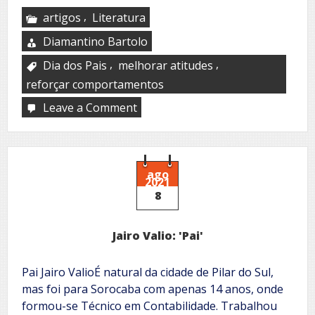
,
artigos
Literatura
Diamantino Bartolo
,
,
Dia dos Pais
melhorar atitudes
reforçar comportamentos
Leave a Comment
on
Pai.
Funções
benéficas
na
família
ago
2021
8
Jairo Valio: 'Pai'
Pai Jairo ValioÉ natural da cidade de Pilar do Sul,
mas foi para Sorocaba com apenas 14 anos, onde
formou-se Técnico em Contabilidade. Trabalhou