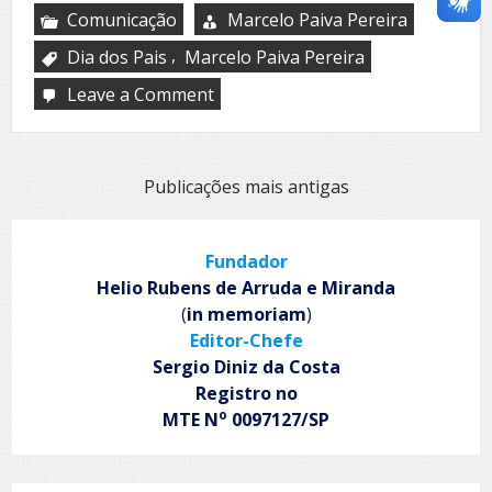
Comunicação
Marcelo Paiva Pereira
,
Dia dos Pais
Marcelo Paiva Pereira
Leave a Comment
on
Marcelo
Paiva
Pereira:
'Feliz
Navegação
Publicações mais antigas
Dia
por
dos
Pais'
posts
Fundador
Helio Rubens de Arruda e Miranda
(
in memoriam
)
Editor-Chefe
Sergio Diniz da Costa
Registro no
o
MTE N
0097127/SP