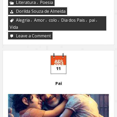
,
Literatura
Poesia
Dorilda Souza de Almeida
,
,
,
,
,
Alegria
Amor
colo
Dia dos Pais
pai
Vida
Leave a Comment
on
Pai:
saudade
infinita!
ago
2024
11
Pai