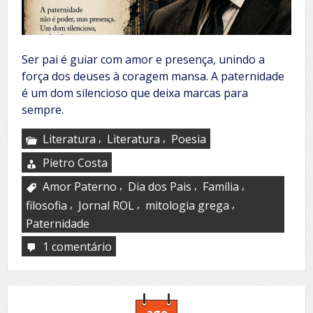
Ser pai é guiar com amor e presença, unindo a
força dos deuses à coragem mansa. A paternidade
é um dom silencioso que deixa marcas para
sempre.
,
,
Literatura
Literatura
Poesia
Pietro Costa
,
,
,
Amor Paterno
Dia dos Pais
Família
,
,
,
filosofia
Jornal ROL
mitologia grega
Paternidade
1 comentário
em
A
tríade
do
pai
ago