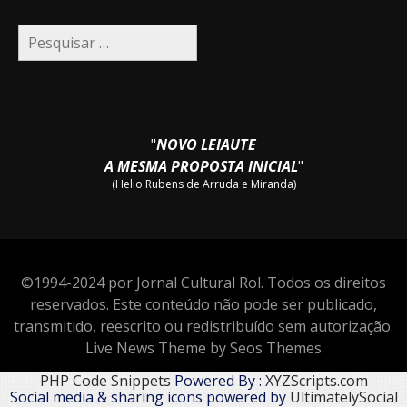
Pesquisar
por:
"
NOVO LEIAUTE
A MESMA PROPOSTA INICIAL
"
(Helio Rubens de Arruda e Miranda)
©1994-2024 por Jornal Cultural Rol. Todos os direitos
reservados. Este conteúdo não pode ser publicado,
transmitido, reescrito ou redistribuído sem autorização.
Live News Theme by Seos Themes
PHP Code Snippets
Powered By :
XYZScripts.com
Social media & sharing icons powered by
UltimatelySocial