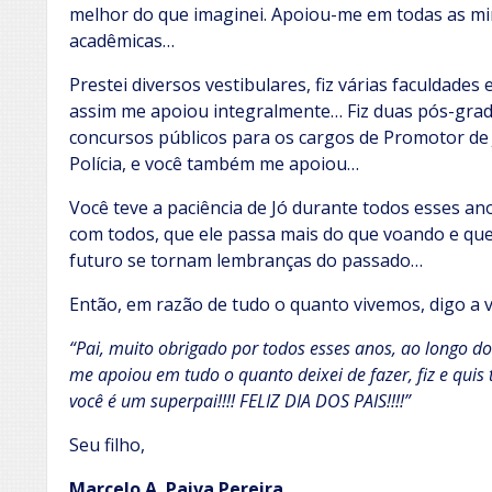
melhor do que imaginei. Apoiou-me em todas as minh
acadêmicas…
Prestei diversos vestibulares, fiz várias faculdade
assim me apoiou integralmente… Fiz duas pós-gradu
concursos públicos para os cargos de Promotor de J
Polícia, e você também me apoiou…
Você teve a paciência de Jó durante todos esses a
com todos, que ele passa mais do que voando e q
futuro se tornam lembranças do passado…
Então, em razão de tudo o quanto vivemos, digo a v
“Pai, muito obrigado por todos esses anos, ao longo d
me apoiou em tudo o quanto deixei de fazer, fiz e quis 
você é um superpai!!!! FELIZ DIA DOS PAIS!!!!”
Seu filho,
Marcelo A. Paiva Pereira