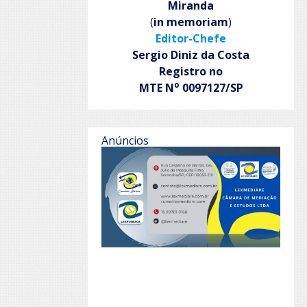
Miranda
(
in memoriam
)
Editor-Chefe
Sergio Diniz da Costa
Registro no
o
MTE N
0097127/SP
Anúncios