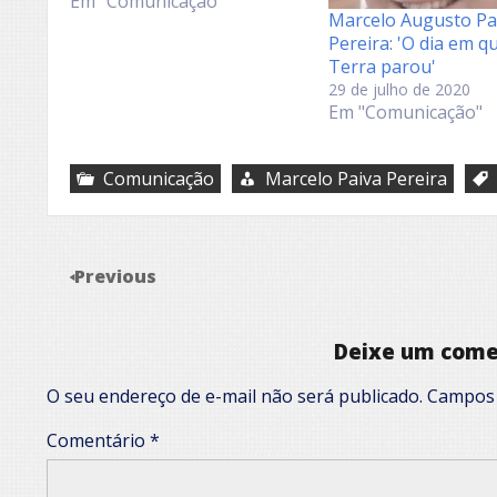
Em "Comunicação"
Marcelo Augusto Pa
Pereira: 'O dia em q
Terra parou'
29 de julho de 2020
Em "Comunicação"
Comunicação
Marcelo Paiva Pereira
Previous
Deixe um come
O seu endereço de e-mail não será publicado.
Campos 
Comentário
*