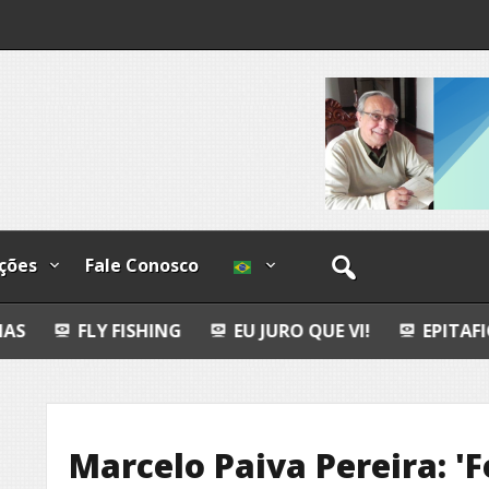
o-
ções
Fale Conosco
 FISHING
EU JURO QUE VI!
EPITAFIO
POE
Marcelo Paiva Pereira: 'F