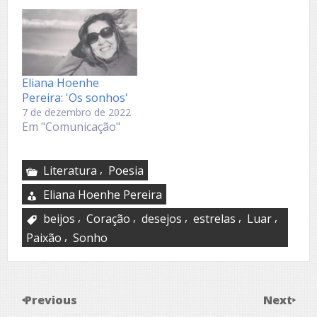
Eliana Hoenhe
Pereira: 'Os sonhos'
7 de dezembro de 2022
Em "Comunicação"
,
Literatura
Poesia
Eliana Hoenhe Pereira
,
,
,
,
,
beijos
Coração
desejos
estrelas
Luar
,
Paixão
Sonho
Previous
Next