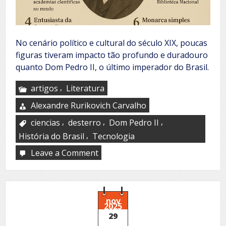
No cenário político e cultural do século XIX, poucas
figuras tiveram impacto tão profundo e duradouro
quanto Dom Pedro II, o último imperador do Brasil.
,
artigos
Literatura
Alexandre Rurikovich Carvalho
,
,
,
ciencias
desterro
Dom Pedro II
,
História do Brasil
Tecnologia
Leave a Comment
on
Dom
Pedro
II
nov
2025
29