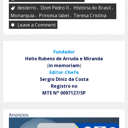
,
,
,
desterro
Dom Pedro II
História do Brasil
,
,
Monarquia
Princesa Iabel
Teresa Cristina
Leave a Comment
on
A
Família
Imperial
Brasileira
Fundador
Após
o
Helio Rubens de Arruda e Miranda
Exílio
(
in memoriam
)
Editor-Chefe
Sergio Diniz da Costa
Registro no
o
MTE N
0097127/SP
Anúncios