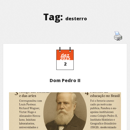
Tag:
desterro
dez
2025
2
Dom Pedro II