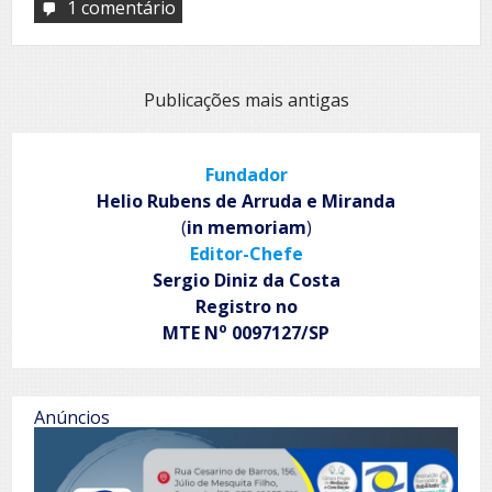
1 comentário
em
D.
Pedro
II
e
Navegação
Publicações mais antigas
a
por
Bíblia
posts
Fundador
Helio Rubens de Arruda e Miranda
(
in memoriam
)
Editor-Chefe
Sergio Diniz da Costa
Registro no
o
MTE N
0097127/SP
Anúncios