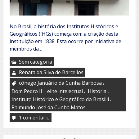
No Brasil, a história dos Institutos Históricos e
Geográficos (IHGs) começa com a criação desta
instituição em 1838. Esta ocorre por iniciativa de
membros da…
Sem categoria
Renata da Silva de Barcellos
,
cônego Januário da Cunha Barbosa
,
,
,
Dom Pedro II
elite intelecrual
História
,
Instituto Histórico e Geográfico do Brasilil
Raimundo José da Cunha Matos
1 comentário
em
Instituto
Histórico
e