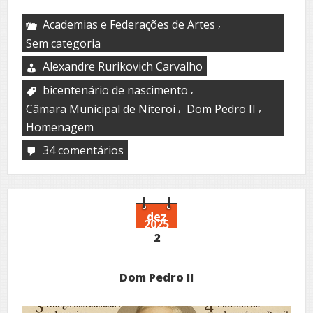
,
Academias e Federações de Artes
Sem categoria
Alexandre Rurikovich Carvalho
,
bicentenário de nascimento
,
,
Câmara Municipal de Niteroi
Dom Pedro II
Homenagem
34 comentários
em
Homenagem
à
Câmara
Municipal
de
dez
2025
Niterói
2
Dom Pedro II