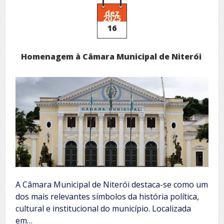
Geográfico
Brasileiro
dez
2025
16
Homenagem à Câmara Municipal de Niterói
A Câmara Municipal de Niterói destaca-se como um
dos mais relevantes símbolos da história política,
cultural e institucional do município. Localizada
em…