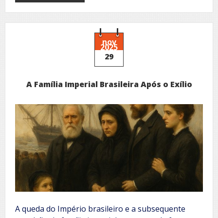
O
Golpe
que
Destituiu
a
nov
2025
Monarquia
29
no
Brasil
A Família Imperial Brasileira Após o Exílio
A queda do Império brasileiro e a subsequente