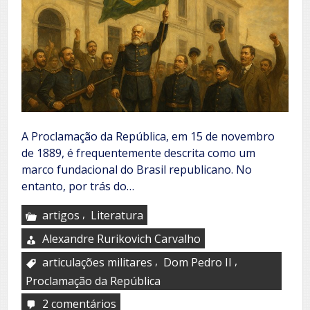
A Proclamação da República, em 15 de novembro
de 1889, é frequentemente descrita como um
marco fundacional do Brasil republicano. No
entanto, por trás do…
,
artigos
Literatura
Alexandre Rurikovich Carvalho
,
,
articulações militares
Dom Pedro II
Proclamação da República
2 comentários
em