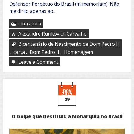
Defensor Perpétuo do Brasil (in memoriam): Não
me dirijo apenas ao…
Literatura
Alexandre Rurikovich Carvalho
Bicentenário de Nascimento de Dom Pedro II
,
,
,
carta
Dom Pedro II
Homenagem
Leave a Comment
on
CARTA
AO
IMPERADOR
nov
2025
29
O Golpe que Destituiu a Monarquia no Brasil