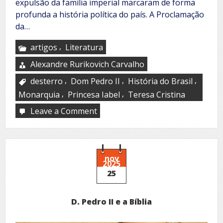
expulsão da família imperial marcaram de forma
profunda a história política do país. A Proclamação
da…
,
artigos
Literatura
Alexandre Rurikovich Carvalho
,
,
,
desterro
Dom Pedro II
História do Brasil
,
,
Monarquia
Princesa Iabel
Teresa Cristina
Leave a Comment
on
A
Família
Imperial
Brasileira
Após
nov
2025
o
25
Exílio
D. Pedro II e a Bíblia