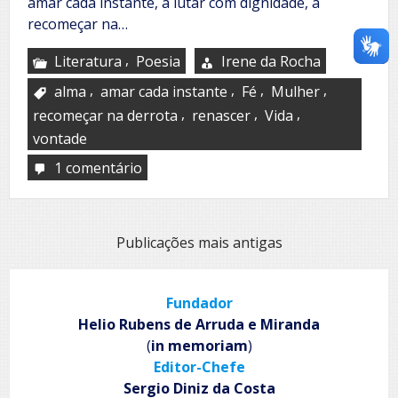
amar cada instante, a lutar com dignidade, a
recomeçar na…
,
Literatura
Poesia
Irene da Rocha
,
,
,
,
alma
amar cada instante
Fé
Mulher
,
,
,
recomeçar na derrota
renascer
Vida
vontade
1 comentário
em
Meu
pensamento
Navegação
Publicações mais antigas
por
posts
Fundador
Helio Rubens de Arruda e Miranda
(
in memoriam
)
Editor-Chefe
Sergio Diniz da Costa