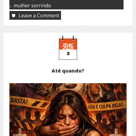
,
mulher sorrindo
Leave a Comment
on
Mulher
mar
2026
8
Até quando?