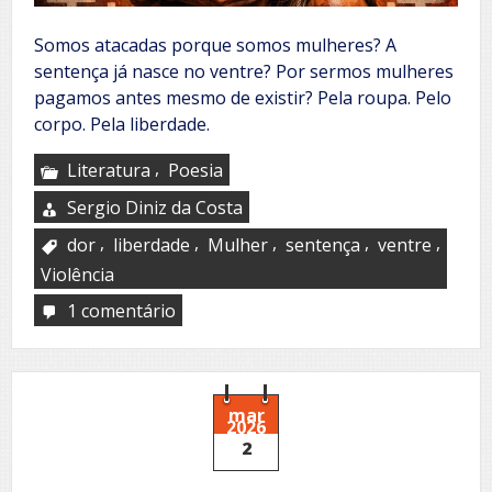
Somos atacadas porque somos mulheres? A
sentença já nasce no ventre? Por sermos mulheres
pagamos antes mesmo de existir? Pela roupa. Pelo
corpo. Pela liberdade.
,
Literatura
Poesia
Sergio Diniz da Costa
,
,
,
,
,
dor
liberdade
Mulher
sentença
ventre
Violência
1 comentário
em
Até
quando?
mar
2026
2