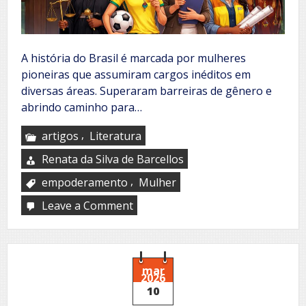
A história do Brasil é marcada por mulheres
pioneiras que assumiram cargos inéditos em
diversas áreas. Superaram barreiras de gênero e
abrindo caminho para…
,
artigos
Literatura
Renata da Silva de Barcellos
,
empoderamento
Mulher
Leave a Comment
on
Mulher
e
poder
mar
2026
10