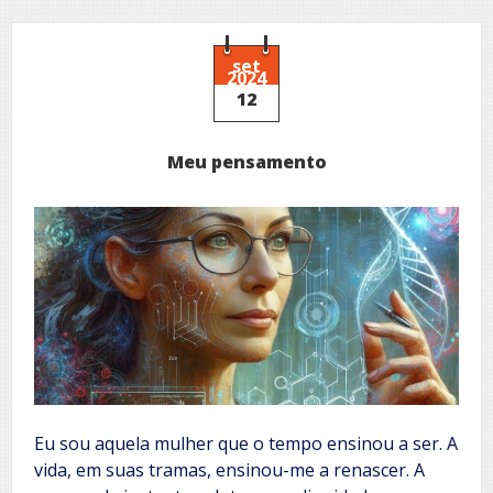
que
escreve
a
vida
set
2024
12
Meu pensamento
Eu sou aquela mulher que o tempo ensinou a ser. A
vida, em suas tramas, ensinou-me a renascer. A