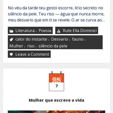
No véu da tarde teu gesto escorre, lírio secreto no
silêncio da pele. Teu riso — água que nunca morre,
meu desvario que em ti se revele. O ar se curva ao…
,
Literatura
Poesia
Rute Ella Dominici
,
,
,
calor do instante
Desvario
fauno
,
,
Mulher
riso
silêncio da pele
Leave a Comment
on
Fauno
e
mulher
mar
2025
7
Mulher que escreve a vida