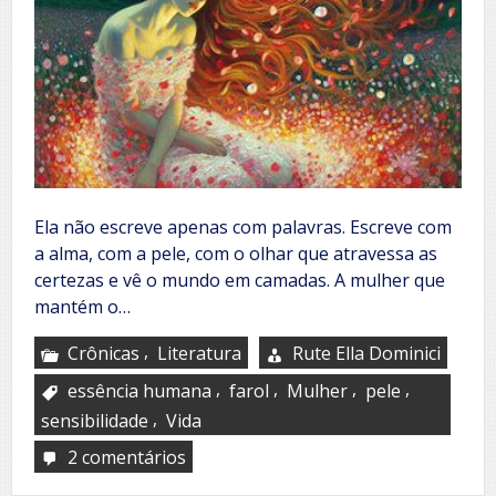
Ela não escreve apenas com palavras. Escreve com
a alma, com a pele, com o olhar que atravessa as
certezas e vê o mundo em camadas. A mulher que
mantém o…
,
Crônicas
Literatura
Rute Ella Dominici
,
,
,
,
essência humana
farol
Mulher
pele
,
sensibilidade
Vida
2 comentários
em
Mulher