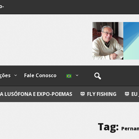
o-
os
ções
Fale Conosco
 EXPO-POEMAS
FLY FISHING
EU JURO QUE VI!
Tag:
Perna