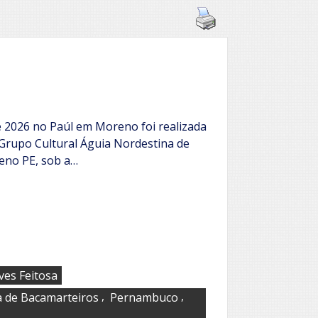
e 2026 no Paúl em Moreno foi realizada
 Grupo Cultural Águia Nordestina de
eno PE, sob a…
ves Feitosa
,
,
a de Bacamarteiros
Pernambuco