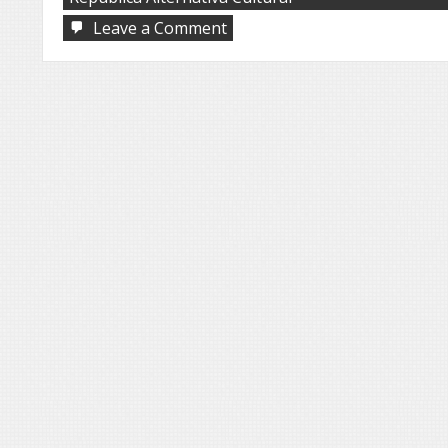
on
Leave a Comment
Bacamarteiros