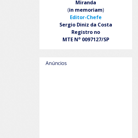
Miranda
(
in memoriam
)
Editor-Chefe
Sergio Diniz da Costa
Registro no
o
MTE N
0097127/SP
Anúncios