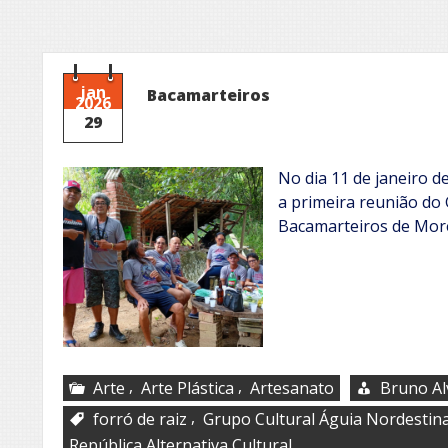
jan
Bacamarteiros
2026
29
No dia 11 de janeiro d
a primeira reunião do
Bacamarteiros de Mor
,
,
Arte
Arte Plástica
Artesanato
Bruno Al
,
forró de raiz
Grupo Cultural Águia Nordestin
República Alternativa Cultural