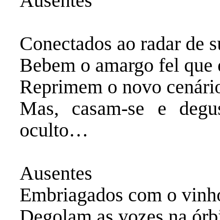
‎Ausentes
‎Conectados ao radar de s
‎Bebem o amargo fel que 
‎Reprimem o novo cenário
‎Mas, casam-se e degu
oculto…
‎Ausentes
‎Embriagados com o vinho
‎Degolam as vozes na órbi