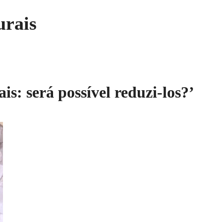
urais
is: será possível reduzi-los?’