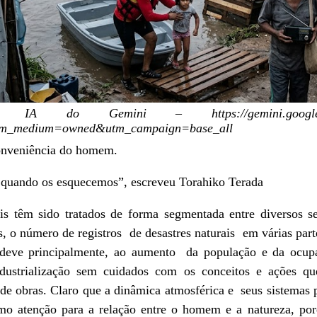
A do Gemini – https://gemini.google.com/
tm_medium=owned&utm_campaign=base_all
conveniência do homem.
 quando os esquecemos”, escreveu Torahiko Terada
ais têm sido tratados de forma segmentada entre diversos se
s, o número de registros de desastres naturais em várias 
e deve principalmente, ao aumento da população e da ocup
ndustrialização sem cuidados com os conceitos e ações qu
 de obras. Claro que a dinâmica atmosférica e seus sistemas 
mo atenção para a relação entre o homem e a natureza, por