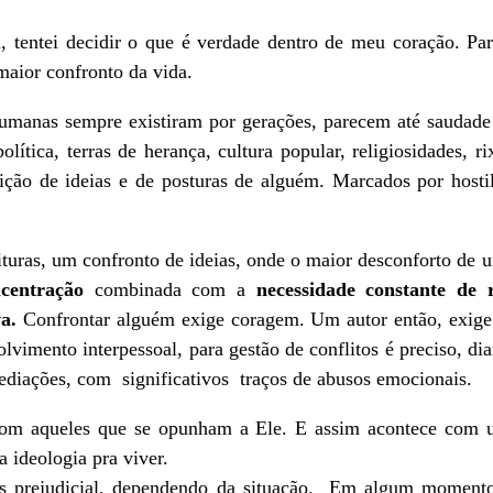
 tentei decidir o que é verdade dentro de meu coração. Par
 maior confronto da vida.
umanas sempre existiram por gerações, parecem até saudad
lítica, terras de herança, cultura popular, religiosidades, ri
ção de ideias e de posturas de alguém. Marcados por hostil
uras, um confronto de ideias, onde o maior desconforto de u
ncentração
combinada com a
necessidade constante de 
va.
Confrontar alguém exige coragem. Um autor então, exige 
olvimento interpessoal, para gestão de conflitos é preciso, di
ediações, com significativos traços de abusos emocionais.
 com aqueles que se opunham a Ele. E assim acontece com 
ma ideologia pra viver.
as prejudicial, dependendo da situação. Em algum momento