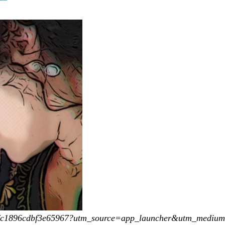
app/c1896cdbf3e65967?utm_source=app_launcher&utm_medi