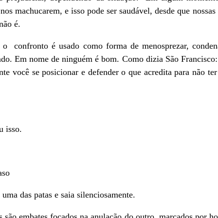
nos machucarem, e isso pode ser saudável, desde que nossas 
não é.
o confronto é usado como forma de menosprezar, condenar
ado. Em nome de ninguém é bom. Como dizia São Francisco: a
nte você se posicionar e defender o que acredita para não t
 isso.
aso
uma das patas e saia silenciosamente.
 são embates focados na anulação do outro, marcados por hos