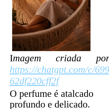
I
magem criada p
https://chatgpt.com/c/6
62df220cff2f
O perfume é atalcado
profundo e delicado.