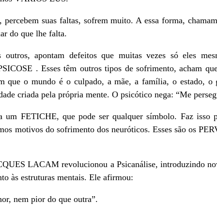
, percebem suas faltas, sofrem muito. A essa forma, cha
ar do que lhe falta.
utros, apontam defeitos que muitas vezes só eles mesm
SICOSE . Esses têm outros tipos de sofrimento, acham que 
m que o mundo é o culpado, a mãe, a família, o estado, o go
dade criada pela própria mente. O psicótico nega: “Me perseg
a um FETICHE, que pode ser qualquer símbolo. Faz isso pa
mos motivos do sofrimento dos neuróticos. Esses são os P
ACQUES LACAM revolucionou a Psicanálise, introduzindo nov
to às estruturas mentais. Ele afirmou:
or, nem pior do que outra”.