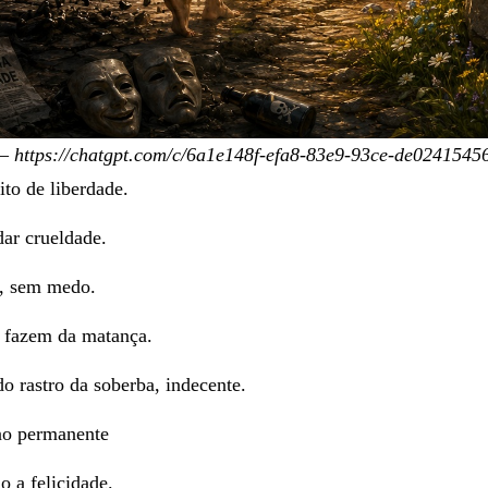
 https://chatgpt.com/c/6a1e148f-efa8-83e9-93ce-de0241545
to de liberdade.
dar crueldade.
a, sem medo.
 fazem da matança.
 rastro da soberba, indecente.
eno permanente
o a felicidade.