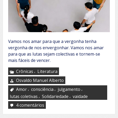
Vamos nos amar para que a vergonha tenha
vergonha de nos envergonhar. Vamos nos amar
para que as lutas sejam colectivas e tornem-se
mais fáceis de vencer.
,
Crônicas
Literatura
Osvaldo Manuel Alberto
,
,
,
Amor
consciência
julgamento
,
,
lutas coletivas
Solidariedade
vaidade
4 comentários
em
Vamos
nos