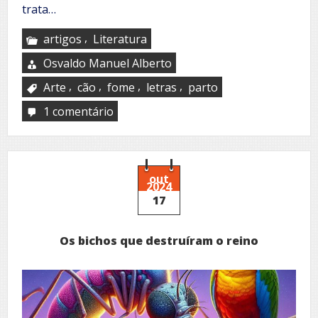
trata…
,
artigos
Literatura
Osvaldo Manuel Alberto
,
,
,
,
Arte
cão
fome
letras
parto
1 comentário
em
Minguar
de
víveres:
A
luta
out
2024
de
17
uma
mulher
Os bichos que destruíram o reino