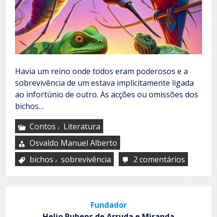
Havia um reino onde todos eram poderosos e a
sobrevivência de um estava implicitamente ligada
ao infortúnio de outro. As acções ou omissões dos
bichos…
,
Contos
Literatura
Osvaldo Manuel Alberto
,
bichos
sobrevivência
2 comentários
em
Os
bichos
que
destruír
Fundador
o
reino
Helio Rubens de Arruda e Miranda