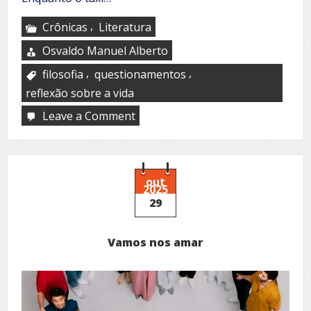
,
Crônicas
Literatura
Osvaldo Manuel Alberto
,
,
filosofia
questionamentos
reflexão sobre a vida
Leave a Comment
on
10
horas
em
Angola
out
2025
29
Vamos nos amar