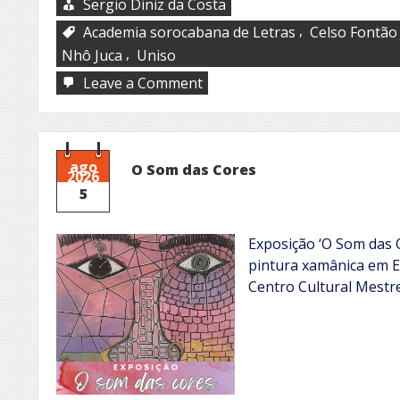
Sergio Diniz da Costa
,
Academia sorocabana de Letras
Celso Fontão 
,
Nhô Juca
Uniso
on
Leave a Comment
Nhô
Juca
ago
O Som das Cores
2026
5
Exposição ‘O Som das 
pintura xamânica em Em
Centro Cultural Mestre