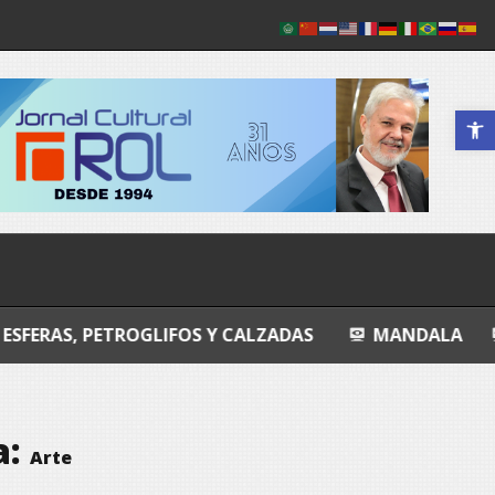
Abrir a 
ROGLIFOS Y CALZADAS
MANDALA
ENTROPIA 
a:
Arte