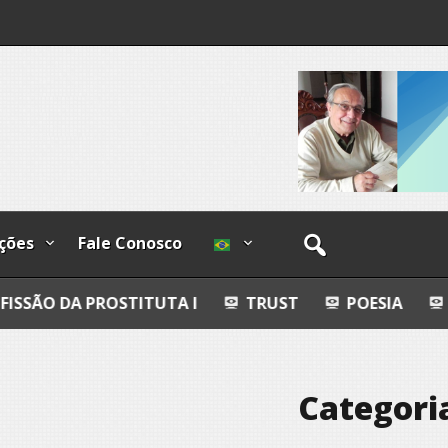
I
lzadas
ções
Fale Conosco
OSTITUTA I
TRUST
POESIA
ESFERAS, PET
Categori