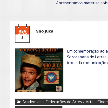
Apresentamos matérias sobr
ago
Nhô Juca
2026
5
Em comemoração ao an
Sorocabana de Letras 
ícone da comunicação e
,
,
Academias e Federações de Artes
Arte
Cine