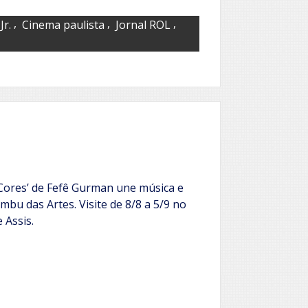
,
,
,
Jr.
Cinema paulista
Jornal ROL
Cores’ de Fefê Gurman une música e
bu das Artes. Visite de 8/8 a 5/9 no
 Assis.