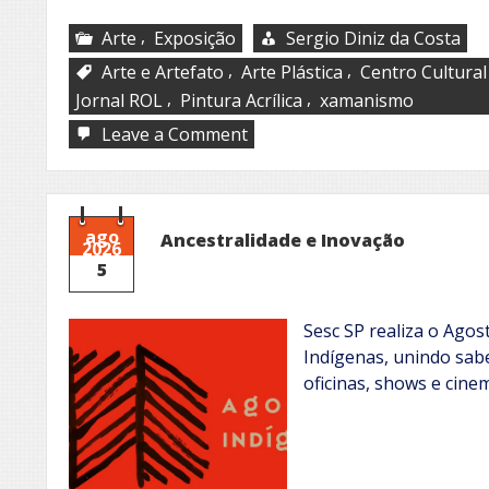
,
Arte
Exposição
Sergio Diniz da Costa
,
,
Arte e Artefato
Arte Plástica
Centro Cultural
,
,
Jornal ROL
Pintura Acrílica
xamanismo
on
Leave a Comment
O
Som
das
Cores
ago
Ancestralidade e Inovação
2026
5
Sesc SP realiza o Ago
Indígenas, unindo sabe
oficinas, shows e cine