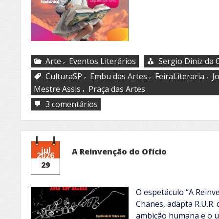
,
Arte
Eventos Literários
Sergio Diniz da 
,
,
,
CulturaSP
Embu das Artes
FeiraLiteraria
J
,
Mestre Assis
Praça das Artes
em
3 comentários
Revista
Verso
Diverso
jul
A Reinvenção do Ofício
2026
29
O espetáculo “A Reinve
Chanes, adapta R.U.R. 
ambição humana e o us