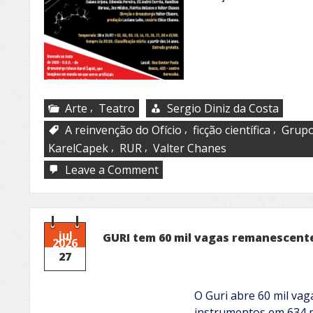
,
Arte
Teatro
Sergio Diniz da Costa
,
,
A reinvenção do Ofício
ficção científica
Grupo
,
,
KarelCapek
RUR
Valter Chanes
on
Leave a Comment
A
Reinvenção
do
Ofício
jul
GURI tem 60 mil vagas remanescent
2026
27
O Guri abre 60 mil vag
instrumentos em 634 p