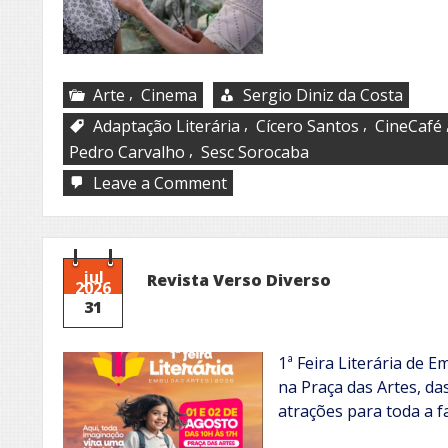
,
Arte
Cinema
Sergio Diniz da Costa
,
,
Adaptação Literária
Cícero Santos
CineCafé
,
Pedro Carvalho
Sesc Sorocaba
on
Leave a Comment
CineCafé de
agosto
jul
​Revista Verso Diverso
2026
31
1ª Feira Literária de 
na Praça das Artes, das
atrações para toda a fa