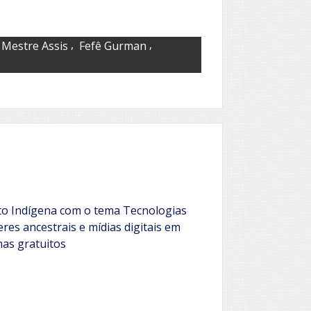
,
,
 Mestre Assis
Fefê Gurman
sto Indígena com o tema Tecnologias
res ancestrais e mídias digitais em
mas gratuitos