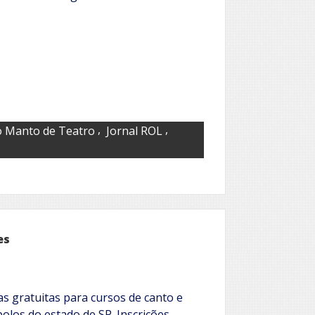
,
,
 Manto de Teatro
Jornal ROL
es
as gratuitas para cursos de canto e
olos do estado de SP. Inscrições