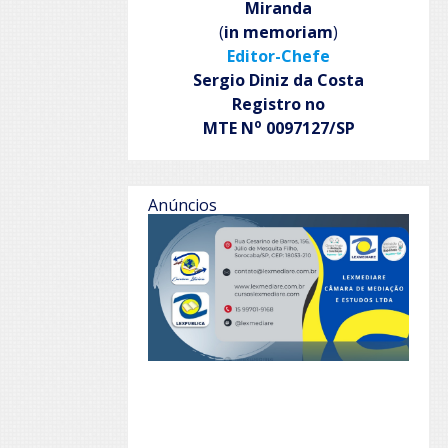
Miranda
(
in memoriam
)
Editor-Chefe
Sergio Diniz da Costa
Registro no
o
MTE N
0097127/SP
Anúncios