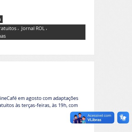
a
,
,
ratuitos
Jornal ROL
nas
CineCafé em agosto com adaptações
atuitos às terças-feiras, às 19h, com