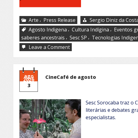
,
Arte
Press Release
Sergio Diniz da Cost
,
,
Agosto Indigena
Cultura Indígina
Eventos g
,
,
saberes ancestrais
Sesc SP
Tecnologias Indige
on
Leave a Comment
Ancestralidade
e
Inovação
ago
CineCafé de agosto
2026
3
Sesc Sorocaba traz o 
literárias e debates gr
especialistas.