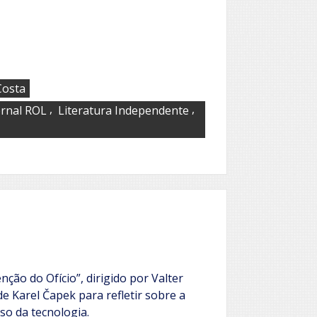
Costa
,
,
ornal ROL
Literatura Independente
nção do Ofício”, dirigido por Valter
de Karel Čapek para refletir sobre a
o da tecnologia.