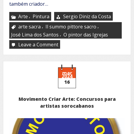
também criador…
,
Arte
Pintura
Sergio Diniz da Costa
,
,
arte sacra
Il summo pittore sacro
,
José Lima dos Santos
O pintor das Igrejas
Leave a Comment
on
José
Lima
dos
Santos
–
mar
2024
O
16
pintor
das
igrejas
Movimento Criar Arte: Concursos para
artistas sorocabanos