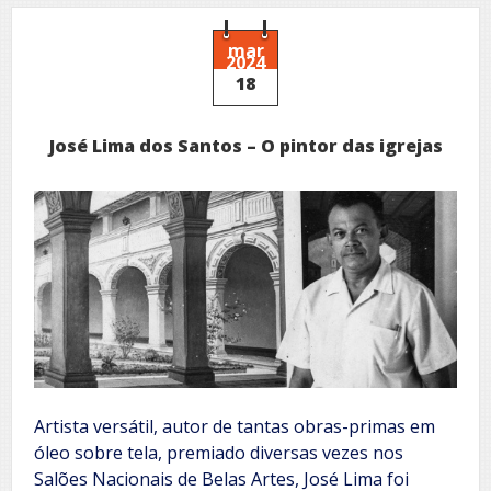
I
Concurso
de
mar
2024
Poesia,
18
Desenho
e
Pintura
José Lima dos Santos – O pintor das igrejas
Artista versátil, autor de tantas obras-primas em
óleo sobre tela, premiado diversas vezes nos
Salões Nacionais de Belas Artes, José Lima foi