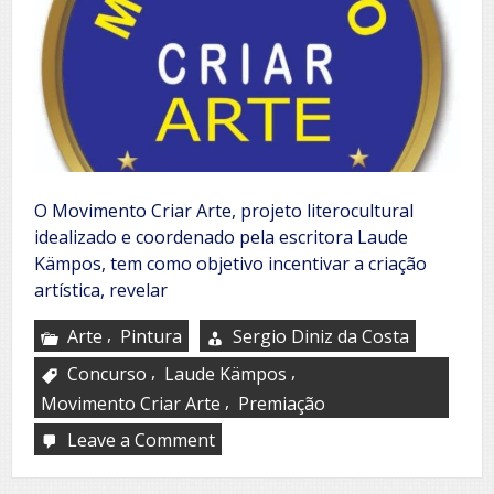
O Movimento Criar Arte, projeto literocultural
idealizado e coordenado pela escritora Laude
Kämpos, tem como objetivo incentivar a criação
artística, revelar
,
Arte
Pintura
Sergio Diniz da Costa
,
,
Concurso
Laude Kämpos
,
Movimento Criar Arte
Premiação
Leave a Comment
on
Premiação
do