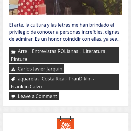
El arte, la cultura y las letras me han brindado el
privilegio de conocer a personas increíbles, dignas
de admirar. Es un honor coincidir con ellas, ya sea…
,
,
,
Arte
Entrevistas ROLianas
Literatura
Pintura
Carlos Javier Jarquin
,
,
,
aquarela
Costa Rica
FranD'klin
Franklin Calvo
Leave a Comment
on
Franklin
Calvo
fev
2025