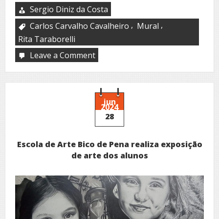
Sergio Diniz da Costa
,
,
Carlos Carvalho Cavalheiro
Mural
Rita Taraborelli
Leave a Comment
on
Mural
homenageia
mulheres
de
Sorocaba
jun
2024
28
Escola de Arte Bico de Pena realiza exposição
de arte dos alunos