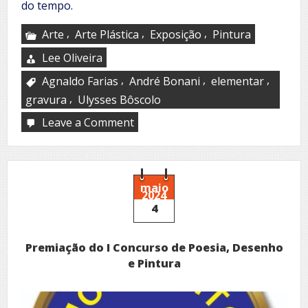
do tempo.
,
,
,
Arte
Arte Plástica
Exposição
Pintura
Lee Oliveira
,
,
,
Agnaldo Farias
André Bonani
elementar
,
gravura
Ulysses Bôscolo
Leave a Comment
on
O
Eco
de
Antigas
Palavras
maio
2024
4
Premiação do I Concurso de Poesia, Desenho
e Pintura