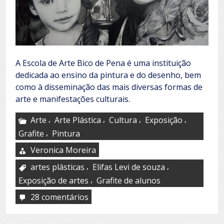
A Escola de Arte Bico de Pena é uma instituição
dedicada ao ensino da pintura e do desenho, bem
como à disseminação das mais diversas formas de
arte e manifestações culturais.
,
,
,
,
Arte
Arte Plástica
Cultura
Exposição
,
Grafite
Pintura
Veronica Moreira
,
,
artes plásticas
Elifas Levi de souza
,
Exposição de artes
Grafite de alunos
28 comentários
em
Escola
de