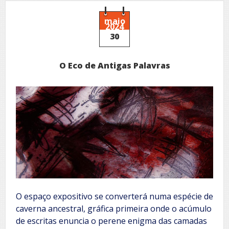
Arte
Bico
de
maio
2024
Pena
30
realiza
exposição
de
O Eco de Antigas Palavras
arte
dos
alunos
O espaço expositivo se converterá numa espécie de
caverna ancestral, gráfica primeira onde o acúmulo
de escritas enuncia o perene enigma das camadas