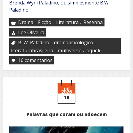
Brenda Wyni Paladino, ou simplesmente B.W.
Paladino.
,
,
,
Drama
Ficção
Literatura
Resenha
Lee Oliveira
,
,
B. W. Paladino
dramapsicologico
,
,
literaturabrasileira
multiverso
oqueli
16 comentários
em
A
mente
brilhante
por
trás
jul
2026
do
10
multiverso
Palavras que curam ou adoecem