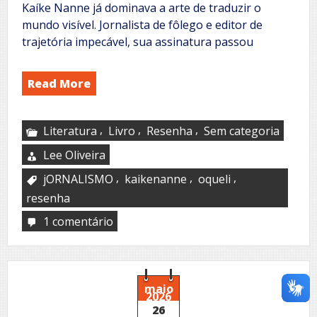
Kaíke Nanne já dominava a arte de traduzir o
mundo visível. Jornalista de fôlego e editor de
trajetória impecável, sua assinatura passou
Read More
,
,
,
Literatura
Livro
Resenha
Sem categoria
Lee Oliveira
,
,
,
jORNALISMO
kaikenanne
oqueli
resenha
1 comentário
em
A
Jornada
de
Kaíke
Nanne
maio
2026
26