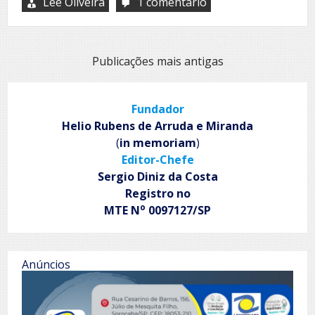
Lee Oliveira
1 comentário
em
O
Canto
de
Resistência
Navegação
Publicações mais antigas
de
por
Paulo
Faber
posts
Fundador
Helio Rubens de Arruda e Miranda
(
in memoriam
)
Editor-Chefe
Sergio Diniz da Costa
Registro no
o
MTE N
0097127/SP
Anúncios