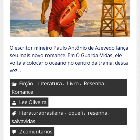
O escritor mineiro Paulo Antônio de Azevedo lança
seu mais novo romance. Em O Guarda-Vidas, ele
volta a colocar o oceano no centro da trama, desta
vez…
,
,
,
,
Ficção
Literatura
Livro
Resenha
Romance
Lee Oliveira
,
,
,
literaturabrasileira
oqueli
resenha
salvavidas
2 comentários
em
O