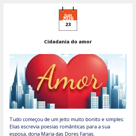
espelho:
Como
Deus
jun
2026
nos
23
vê!
Cidadania do amor
Tudo começou de um jeito muito bonito e simples:
Elias escrevia poesias românticas para a sua
esposa, dona Maria das Dores Farias.