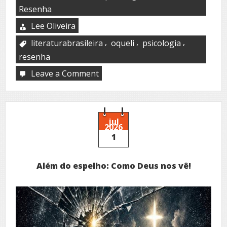
Resenha
Lee Oliveira
,
,
,
literaturabrasileira
oqueli
psicologia
resenha
Leave a Comment
on
Palavras
que
curam
ou
adoecem
jul
2026
1
Além do espelho: Como Deus nos vê!