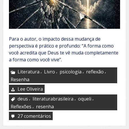
Para o autor, o impacto dessa mudança de
perspectiva é prático e profundo: “A forma como
você acredita que Deus te vê muda completamente
a forma como você vive”.
,
,
,
,
Literatura
Livro
psicologia
reflexão
Resenha
Lee Oliveira
,
,
,
deus
literaturabrasileira
oqueli
,
Reflexões
resenha
27 comentários
em
Além
do