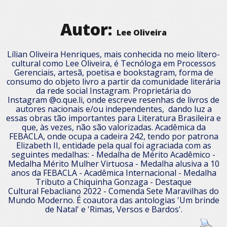
Autor:
Lee Oliveira
Lílian Oliveira Henriques, mais conhecida no meio lítero-
cultural como Lee Oliveira, é Tecnóloga em Processos
Gerenciais, artesã, poetisa e bookstagram, forma de
consumo do objeto livro a partir da comunidade literária
da rede social Instagram. Proprietária do
Instagram @o.que.li, onde escreve resenhas de livros de
autores nacionais e/ou independentes, dando luz a
essas obras tão importantes para Literatura Brasileira e
que, às vezes, não são valorizadas. Acadêmica da
FEBACLA, onde ocupa a cadeira 242, tendo por patrona
Elizabeth II, entidade pela qual foi agraciada com as
seguintes medalhas: - Medalha de Mérito Acadêmico -
Medalha Mérito Mulher Virtuosa - Medalha alusiva a 10
anos da FEBACLA - Acadêmica Internacional - Medalha
Tributo a Chiquinha Gonzaga - Destaque
Cultural Febacliano 2022 - Comenda Sete Maravilhas do
Mundo Moderno. É coautora das antologias 'Um brinde
de Natal' e 'Rimas, Versos e Bardos'.