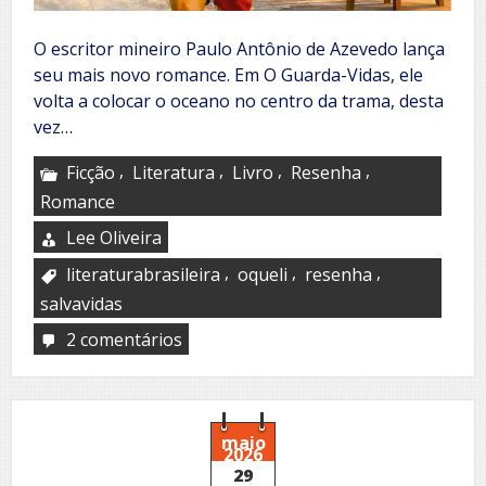
O escritor mineiro Paulo Antônio de Azevedo lança
seu mais novo romance. Em O Guarda-Vidas, ele
volta a colocar o oceano no centro da trama, desta
vez…
,
,
,
,
Ficção
Literatura
Livro
Resenha
Romance
Lee Oliveira
,
,
,
literaturabrasileira
oqueli
resenha
salvavidas
2 comentários
em
O
Guarda-
Vidas
maio
2026
29