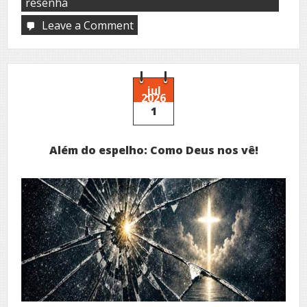
resenha
Leave a Comment
on
Palavras
que
curam
ou
adoecem
jul
2026
1
Além do espelho: Como Deus nos vê!