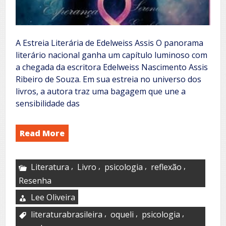
A Estreia Literária de Edelweiss Assis O panorama
literário nacional ganha um capítulo luminoso com
a chegada da escritora Edelweiss Nascimento Assis
Ribeiro de Souza. Em sua estreia no universo dos
livros, a autora traz uma bagagem que une a
sensibilidade das
Read More
,
,
,
,
Literatura
Livro
psicologia
reflexão
Resenha
Lee Oliveira
,
,
,
literaturabrasileira
oqueli
psicologia