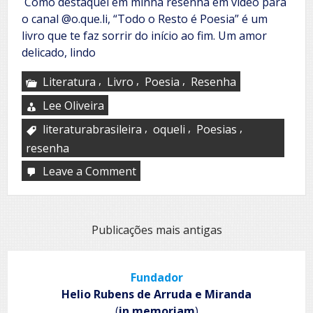
Como destaquei em minha resenha em vídeo para
o canal @o.que.li, “Todo o Resto é Poesia” é um
livro que te faz sorrir do início ao fim. Um amor
delicado, lindo
,
,
,
Literatura
Livro
Poesia
Resenha
Lee Oliveira
,
,
,
literaturabrasileira
oqueli
Poesias
resenha
Leave a Comment
on
Israel
Pinheiro
Navegação
Publicações mais antigas
por
posts
Fundador
Helio Rubens de Arruda e Miranda
(
in memoriam
)