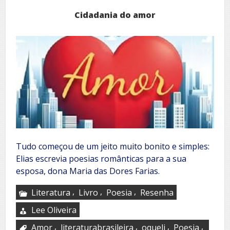
Cidadania do amor
Tudo começou de um jeito muito bonito e simples:
Elias escrevia poesias românticas para a sua
esposa, dona Maria das Dores Farias.
,
,
,
Literatura
Livro
Poesia
Resenha
Lee Oliveira
,
,
,
,
Amor
literaturabrasileira
oqueli
Poesia