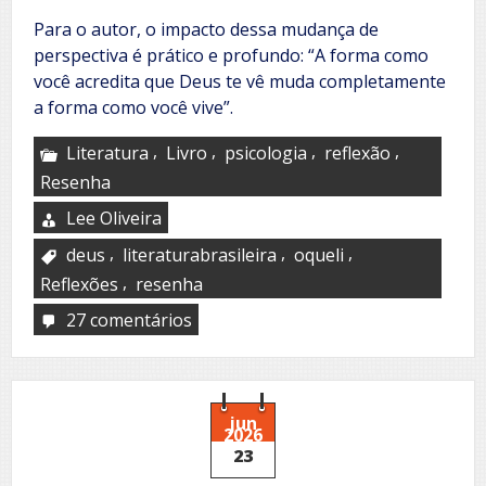
Para o autor, o impacto dessa mudança de
perspectiva é prático e profundo: “A forma como
você acredita que Deus te vê muda completamente
a forma como você vive”.
,
,
,
,
Literatura
Livro
psicologia
reflexão
Resenha
Lee Oliveira
,
,
,
deus
literaturabrasileira
oqueli
,
Reflexões
resenha
27 comentários
em
Além
do
espelho:
Como
Deus
jun
2026
nos
23
vê!