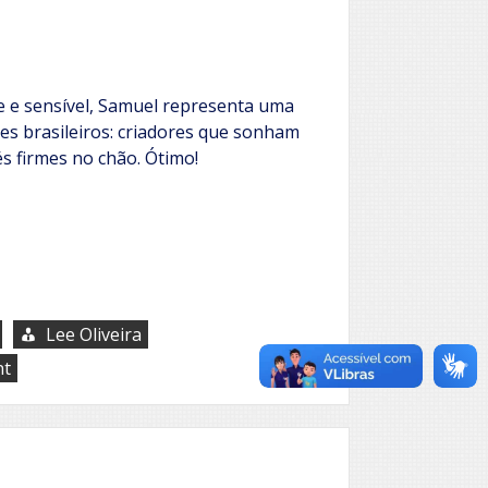
e e sensível, Samuel representa uma
es brasileiros: criadores que sonham
s firmes no chão. Ótimo!
Lee Oliveira
on
nt
Samuel
Wincheski
Garcia