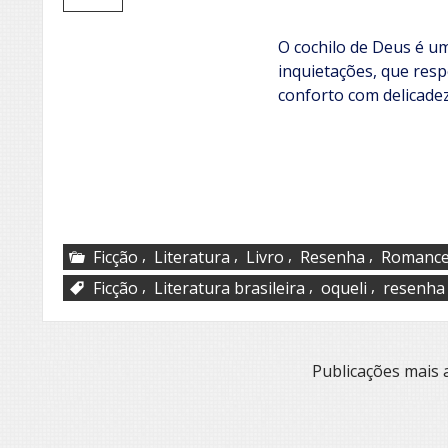
O cochilo de Deus é u
inquietações, que resp
conforto com delicadeza
,
,
,
,
Ficção
Literatura
Livro
Resenha
Romanc
,
,
,
Ficção
Literatura brasileira
oqueli
resenha
Navegação
Publicações mais 
por
posts