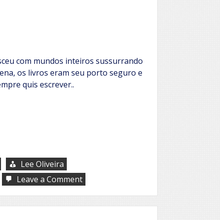
Lilith
sceu com mundos inteiros sussurrando
ena, os livros eram seu porto seguro e
mpre quis escrever..
Lee Oliveira
on
Leave a Comment
Mila
Gasparetto