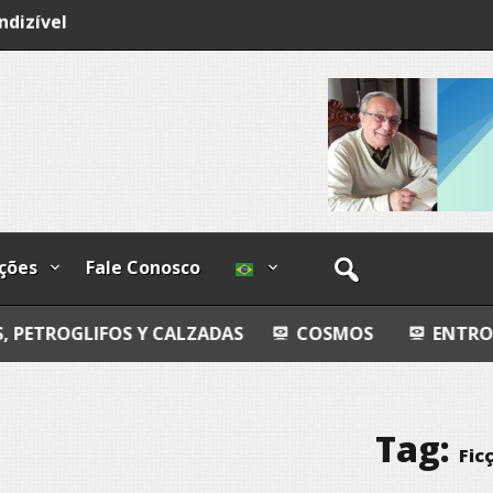
ndizível
I
lzadas
ções
Fale Conosco
OS Y CALZADAS
COSMOS
ENTROPIA ÍNTIMA
Tag:
Fic