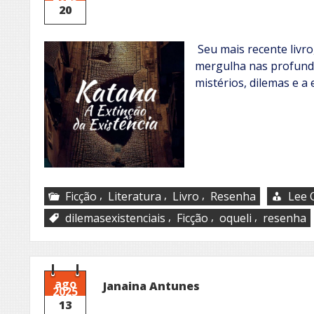
20
Seu mais recente livro,
mergulha nas profund
mistérios, dilemas e a 
,
,
,
Ficção
Literatura
Livro
Resenha
Lee O
,
,
,
dilemasexistenciais
Ficção
oqueli
resenha
ago
Janaina Antunes
2025
13