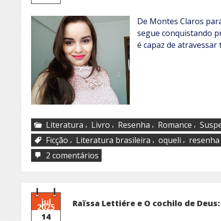
De Montes Claros para
segue conquistando p
é capaz de atravessar 
,
,
,
,
Literatura
Livro
Resenha
Romance
Susp
,
,
,
Ficção
Literatura brasileira
oqueli
resenha
em
2 comentários
Janaina
Antunes
jul
Raïssa Lettiére e O cochilo de Deus:
2025
14