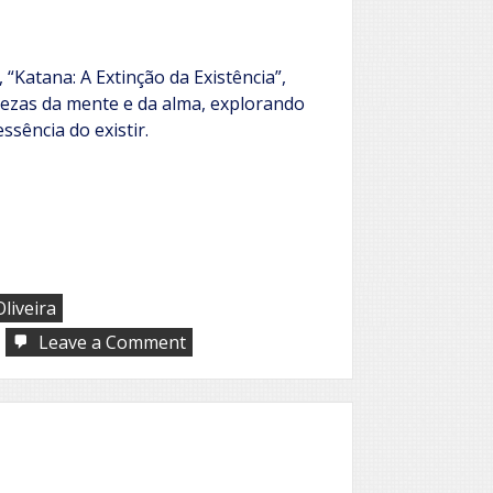
 “Katana: A Extinção da Existência”,
ezas da mente e da alma, explorando
essência do existir.
liveira
on
Leave a Comment
Katana:
A
extinção
da
existência