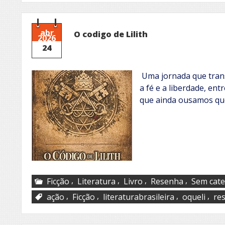
abr
O codigo de Lilith
2026
24
Uma jornada que trans
a fé e a liberdade, ent
que ainda ousamos que
,
,
,
,
Ficção
Literatura
Livro
Resenha
Sem cate
,
,
,
,
ação
Ficção
literaturabrasileira
oqueli
re