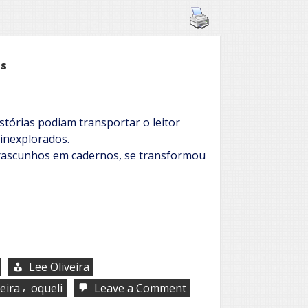
os
stórias podiam transportar o leitor
inexplorados.
ascunhos em cadernos, se transformou
Lee Oliveira
,
on
leira
oqueli
Leave a Comment
Felipe