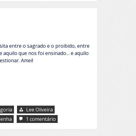
Caterluci
e
o
Livro
dos
Desejos
ita entre o sagrado e o proibido, entre
re aquilo que nos foi ensinado… e aquilo
stionar. Amei!
goria
Lee Oliveira
em
senha
1 comentário
O
codigo
de