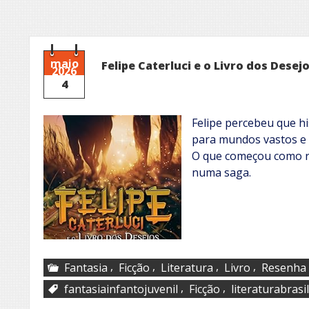
maio
Felipe Caterluci e o Livro dos Desej
2026
4
Felipe percebeu que hi
para mundos vastos e 
O que começou como r
numa saga.
,
,
,
,
Fantasia
Ficção
Literatura
Livro
Resenha
,
,
fantasiainfantojuvenil
Ficção
literaturabrasi