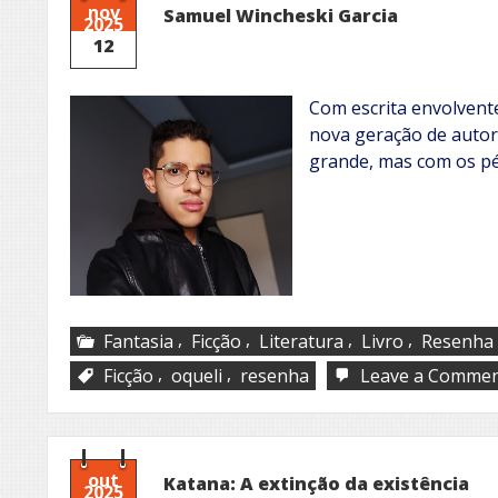
nov
Samuel Wincheski Garcia
2025
12
Com escrita envolvent
nova geração de autor
grande, mas com os pé
,
,
,
,
Fantasia
Ficção
Literatura
Livro
Resenha
,
,
Ficção
oqueli
resenha
Leave a Comme
out
Katana: A extinção da existência
2025