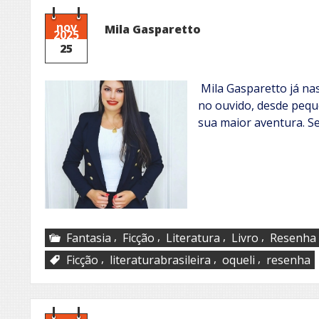
nov
Mila Gasparetto
2025
25
Mila Gasparetto já na
no ouvido, desde pequ
sua maior aventura. Se
,
,
,
,
Fantasia
Ficção
Literatura
Livro
Resenha
,
,
,
Ficção
literaturabrasileira
oqueli
resenha