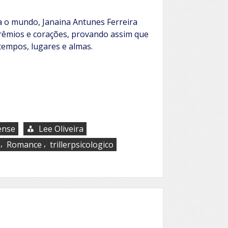
 o mundo, Janaina Antunes Ferreira
rêmios e corações, provando assim que
tempos, lugares e almas.
ense
Lee Oliveira
,
,
Romance
trillerpsicologico