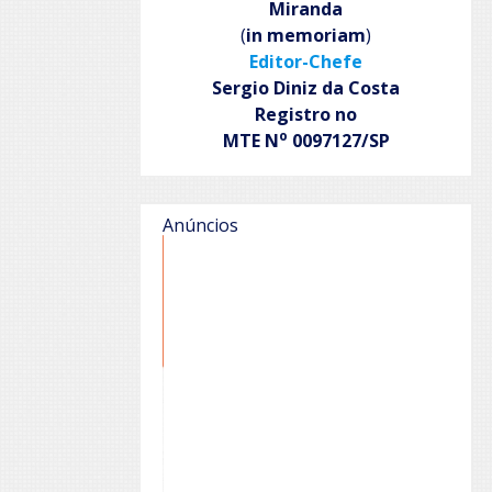
Miranda
(
in memoriam
)
Editor-Chefe
Sergio Diniz da Costa
Registro no
o
MTE N
0097127/SP
Anúncios