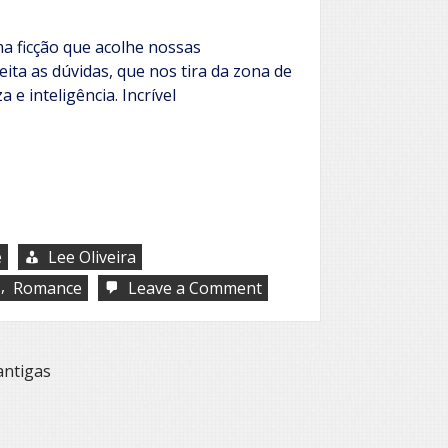
ma ficção que acolhe nossas
eita as dúvidas, que nos tira da zona de
 e inteligência. Incrível
e
Lee Oliveira
,
on
Romance
Leave a Comment
Raïssa
Lettiére
e
O
antigas
cochilo
de
Deus: