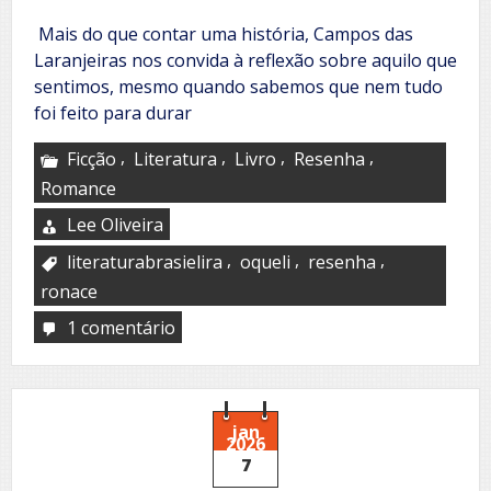
Mais do que contar uma história, Campos das
Laranjeiras nos convida à reflexão sobre aquilo que
sentimos, mesmo quando sabemos que nem tudo
foi feito para durar
,
,
,
,
Ficção
Literatura
Livro
Resenha
Romance
Lee Oliveira
,
,
,
literaturabrasielira
oqueli
resenha
ronace
1 comentário
em
Campos
das
Laranjeiras
jan
2026
7