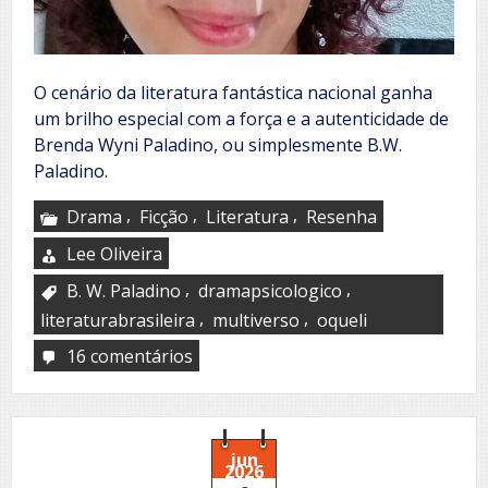
O cenário da literatura fantástica nacional ganha
um brilho especial com a força e a autenticidade de
Brenda Wyni Paladino, ou simplesmente B.W.
Paladino.
,
,
,
Drama
Ficção
Literatura
Resenha
Lee Oliveira
,
,
B. W. Paladino
dramapsicologico
,
,
literaturabrasileira
multiverso
oqueli
16 comentários
em
A
mente
brilhante
por
trás
jun
2026
do