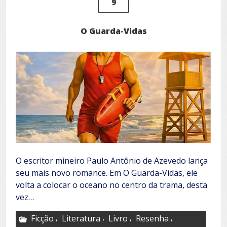
9
multiverso
O Guarda-Vidas
O escritor mineiro Paulo Antônio de Azevedo lança
seu mais novo romance. Em O Guarda-Vidas, ele
volta a colocar o oceano no centro da trama, desta
vez…
,
,
,
,
Ficção
Literatura
Livro
Resenha