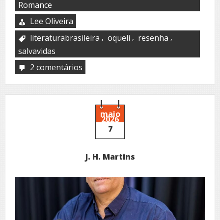
Romance
Lee Oliveira
,
,
,
literaturabrasileira
oqueli
resenha
salvavidas
2 comentários
em
O
Guarda-
Vidas
maio
2026
7
J. H. Martins