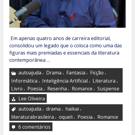
Em apenas quatro anos de carreira editorial,
consolidou um legado que o coloca como uma das
figuras mais premiadas e essenciais da literatura
contemporânea …
,
,
,
,
autoajuda
Drama
Fantasia
Ficção
,
,
,
Informática
Inteligência Artificial
Literatura
,
,
,
,
Livro
Poesia
Resenha
Romance
Suspense
Lee Oliveira
,
,
,
autoajuda
drama
haikai
,
,
,
literaturabrasileira
oqueli
Poesia
Romance
6 comentários
em
J.