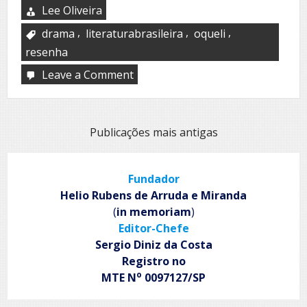
Lee Oliveira
,
,
,
drama
literaturabrasileira
oqueli
resenha
Leave a Comment
on
Todas
as
Helenas
Navegação
Publicações mais antigas
por
posts
Fundador
Helio Rubens de Arruda e Miranda
(
in memoriam
)
Editor-Chefe
Sergio Diniz da Costa
Registro no
o
MTE N
0097127/SP