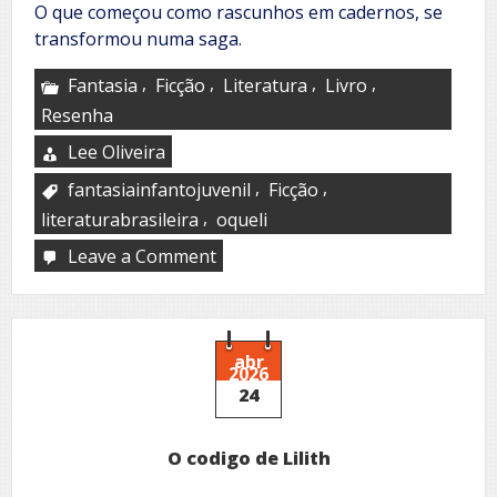
O que começou como rascunhos em cadernos, se
transformou numa saga.
,
,
,
,
Fantasia
Ficção
Literatura
Livro
Resenha
Lee Oliveira
,
,
fantasiainfantojuvenil
Ficção
,
literaturabrasileira
oqueli
Leave a Comment
on
Felipe
Caterluci
e
o
Livro
abr
2026
dos
24
Desejos
O codigo de Lilith