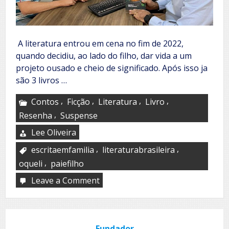
A literatura entrou em cena no fim de 2022,
quando decidiu, ao lado do filho, dar vida a um
projeto ousado e cheio de significado. Após isso ja
são 3 livros …
,
,
,
,
Contos
Ficção
Literatura
Livro
,
Resenha
Suspense
Lee Oliveira
,
,
escritaemfamilia
literaturabrasileira
,
oqueli
paiefilho
Leave a Comment
on
Quando
a
escrita
vira
Fundador
herança