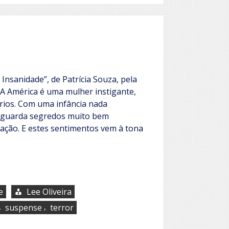
mistério
da
Abadia
do
Deserto
 Insanidade”, de Patrícia Souza, pela
A América é uma mulher instigante,
érios. Com uma infância nada
a guarda segredos muito bem
ação. E estes sentimentos vem à tona
e
Lee Oliveira
,
,
suspense
terror