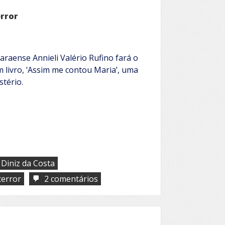
a
duplicidade
rror
homem
e
fera
araense Annieli Valério Rufino fará o
 livro, ‘Assim me contou Maria’, uma
tério.
 Diniz da Costa
em
terror
2 comentários
Lendas
amazônicas
em
contos
de