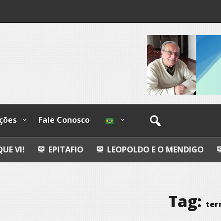
os
ções
Fale Conosco
PITAFIO
LEOPOLDO E O MENDIGO
DIA INTER
Tag:
ter