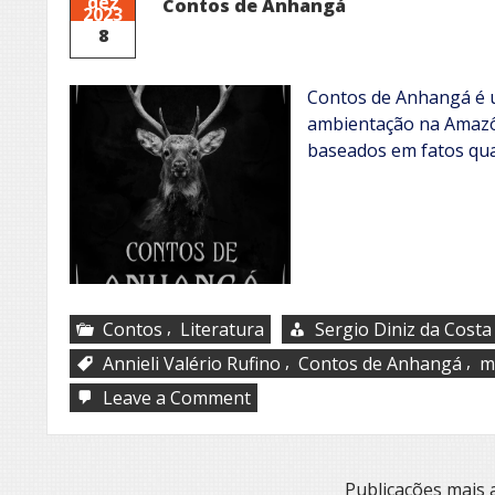
dez
Contos de Anhangá
2023
8
Contos de Anhangá é u
ambientação na Amazôn
baseados em fatos qu
,
Contos
Literatura
Sergio Diniz da Costa
,
,
Annieli Valério Rufino
Contos de Anhangá
m
on
Leave a Comment
Contos
de
Anhangá
Navegação
Publicações mais 