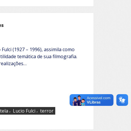
es
o Fulci (1927 – 1996), assimila como
tilidade temática de sua filmografia.
realizações…
,
,
tela
Lucio Fulci
terror