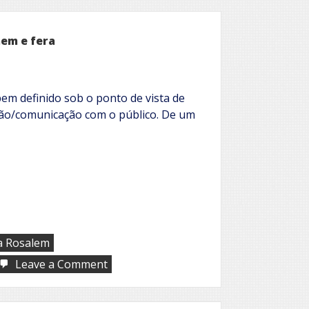
mem e fera
bem definido sob o ponto de vista de
ção/comunicação com o público. De um
a Rosalem
on
Leave a Comment
O
Animal
Cordial: