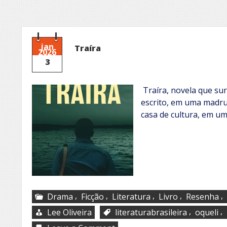
jan
Traíra
2026
3
Traíra, novela que sur
escrito, em uma madru
casa de cultura, em um
,
,
,
,
,
Drama
Ficção
Literatura
Livro
Resenha
,
,
Lee Oliveira
literaturabrasileira
oqueli