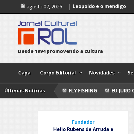
Skip
Epitafio
agosto 07, 2026
to
Leopoldo e o mendigo
content
Dia Internacional dos Pov
Indígenas
D
e
s
d
e
1
9
9
4
p
r
o
m
o
v
e
n
d
o
a
c
u
l
t
u
r
a
Capa
Corpo Editorial
Novidades
Se
O-POEMAS
Últimas Notícias
FLY FISHING
EU JURO QUE VI!
E
Fundador
Helio Rubens de Arruda e