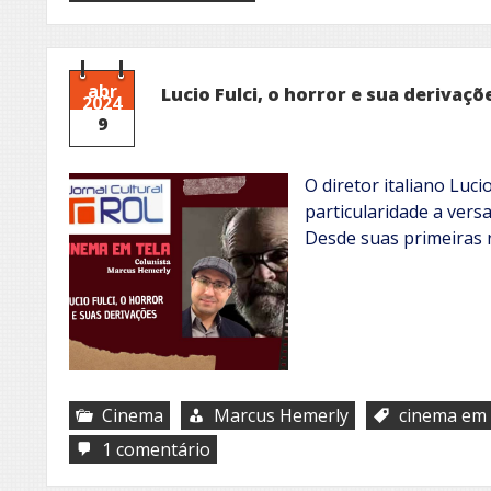
Doce
Insanidade
abr
Lucio Fulci, o horror e sua derivaçõ
2024
9
O diretor italiano Luci
particularidade a versa
Desde suas primeiras 
Cinema
Marcus Hemerly
cinema em 
em
1 comentário
Lucio
Fulci,