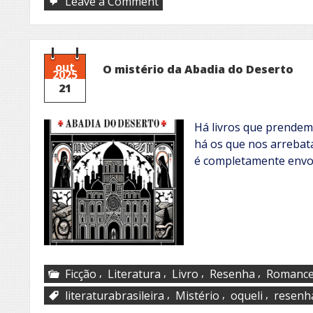
on
Leave a Comment
Traíra
out
O mistério da Abadia do Deserto
2025
21
Há livros que prendem
há os que nos arrebata
é completamente envol
,
,
,
,
Ficção
Literatura
Livro
Resenha
Romanc
,
,
,
literaturabrasileira
Mistério
oqueli
resenh