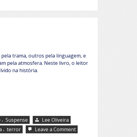
 pela trama, outros pela linguagem, e
m pela atmosfera. Neste livro, o leitor
vido na história.
,
e
Suspense
Lee Oliveira
,
on
a
terror
Leave a Comment
O