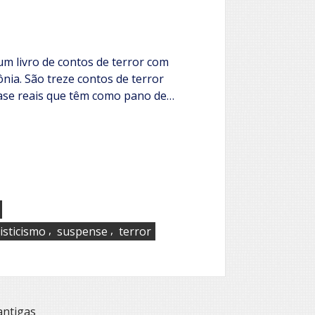
terror
m livro de contos de terror com
ia. São treze contos de terror
ase reais que têm como pano de…
,
,
isticismo
suspense
terror
antigas