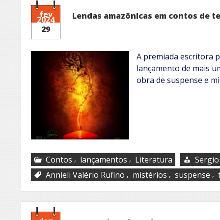
fev
Lendas amazônicas em contos de te
2024
29
A premiada escritora p
lançamento de mais um
obra de suspense e mis
,
,
Contos
lançamentos
Literatura
Sergio
,
,
,
Annieli Valério Rufino
mistérios
suspense