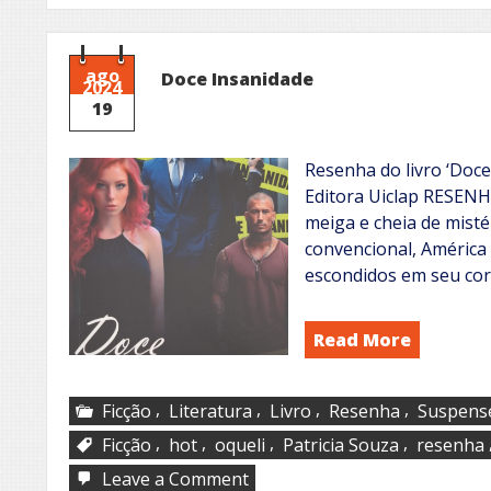
ago
Doce Insanidade
2024
19
Resenha do livro ‘Doce
Editora Uiclap RESENH
meiga e cheia de mist
convencional, Améric
escondidos em seu cor
Read More
,
,
,
,
Ficção
Literatura
Livro
Resenha
Suspens
,
,
,
,
Ficção
hot
oqueli
Patricia Souza
resenha
on
Leave a Comment