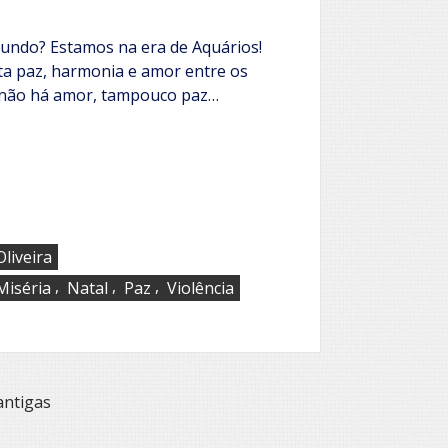
fera
mundo? Estamos na era de Aquários!
a paz, harmonia e amor entre os
E não há amor, tampouco paz…
liveira
,
,
,
Miséria
Natal
Paz
Violência
antigas