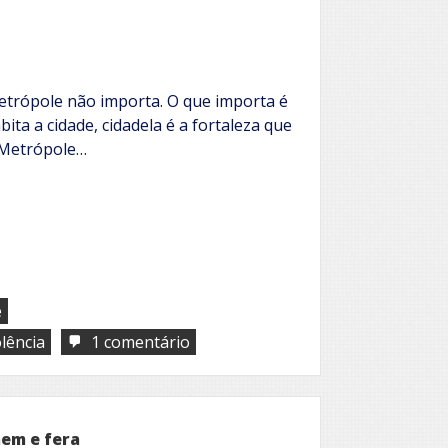
metrópole não importa. O que importa é
ita a cidade, cidadela é a fortaleza que
 Metrópole…
e
em
olência
1 comentário
O
que
vai
pelas
cidades
mem e fera