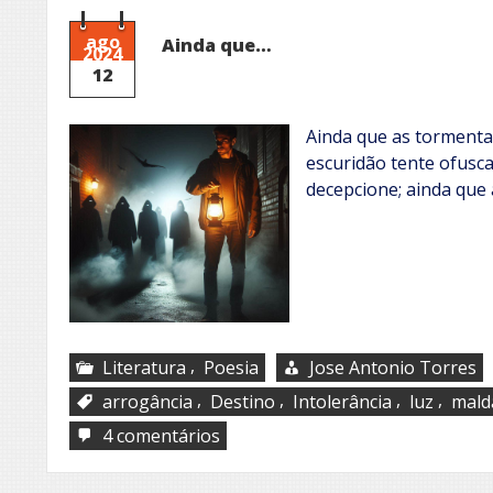
este?
ago
Ainda que…
2024
12
Ainda que as tormenta
escuridão tente ofusca
decepcione; ainda que
,
Literatura
Poesia
Jose Antonio Torres
,
,
,
,
arrogância
Destino
Intolerância
luz
mald
em
4 comentários
Ainda
que…