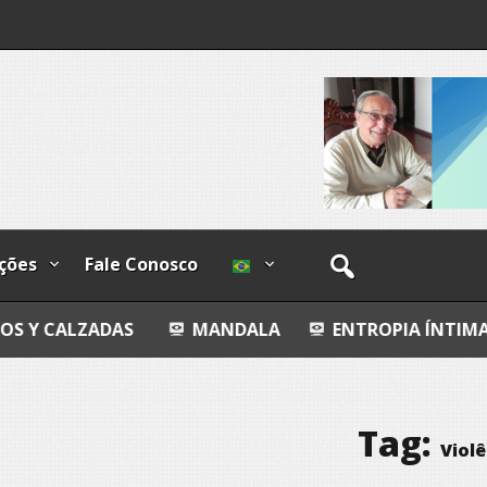
lzadas
ções
Fale Conosco
AS
MANDALA
ENTROPIA ÍNTIMA
AVALIA
Tag:
Violê