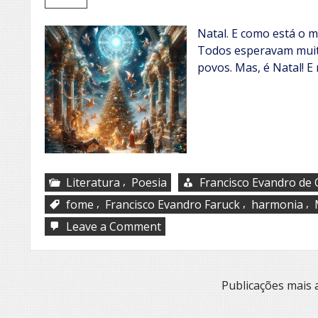
Natal. E como está o 
Todos esperavam muit
povos. Mas, é Natal! 
,
Literatura
Poesia
Francisco Evandro de O
,
,
,
fome
Francisco Evandro Faruck
harmonia
on
Leave a Comment
Natal
Navegação
Publicações mais 
por