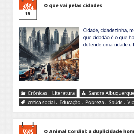
abr
O que vai pelas cidades
2024
15
Cidade, cidadezinha, 
que cidadão é o que hab
defende uma cidade e
,
Crônicas
Literatura
Sandra Albuquerqu
,
,
,
,
crítica social
Educação
Pobreza
Saúde
Vi
mar
O Animal Cordial: a duplicidade ho
2024