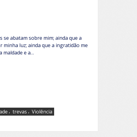
s se abatam sobre mim; ainda que a
r minha luz; ainda que a ingratidão me
 a maldade e a…
,
,
ade
trevas
Violência