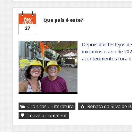
fev
Que país é este?
2026
27
Depois dos festejos de 
iniciamos o ano de 202
acontecimentos fora e 
,
Crônicas
Literatura
Renata da Silva de B
on
Leave a Comment
Que
país
é