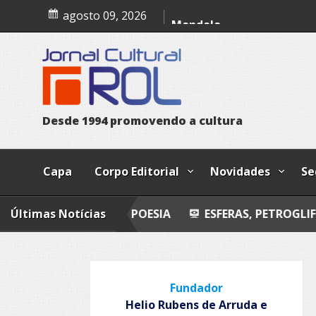
Esferas, petroglifos y ca
Skip
agosto 09, 2026
to
content
D
e
s
d
e
1
9
9
4
p
r
o
m
o
v
e
n
d
o
a
c
u
l
t
u
r
a
Capa
Corpo Editorial
Novidades
Se
UST
Últimas Notícias
POESIA
ESFERAS, PETROGLIFOS Y CALZAD
Fundador
Helio Rubens de Arruda e