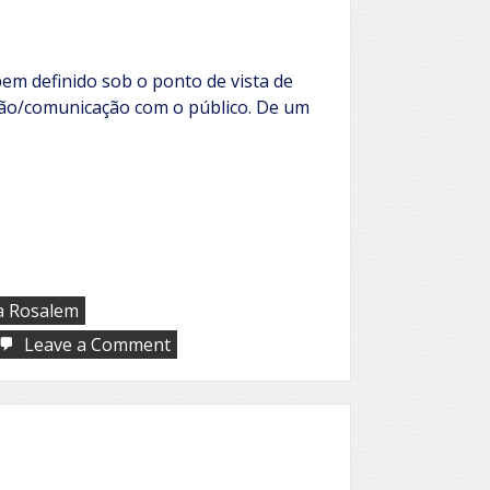
bem definido sob o ponto de vista de
ção/comunicação com o público. De um
a Rosalem
on
Leave a Comment
O
Animal
Cordial:
a
duplicidade
homem
e