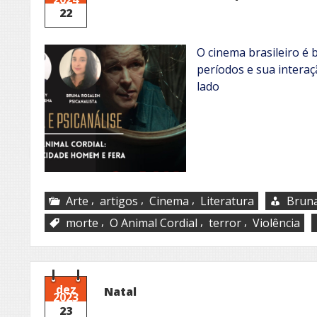
22
O cinema brasileiro é 
períodos e sua intera
lado
,
,
,
Arte
artigos
Cinema
Literatura
Brun
,
,
,
morte
O Animal Cordial
terror
Violência
dez
Natal
2023
23