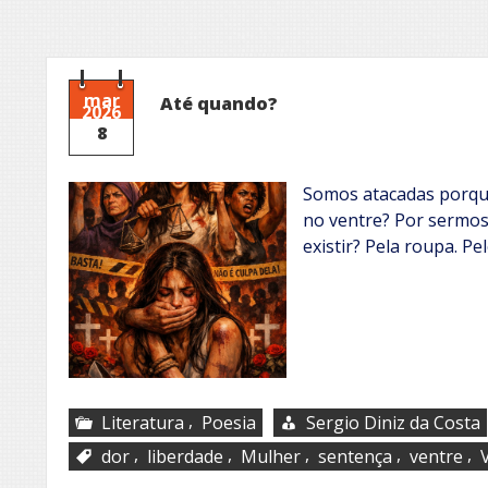
mar
Até quando?
2026
8
Somos atacadas porqu
no ventre? Por sermo
existir? Pela roupa. Pe
,
Literatura
Poesia
Sergio Diniz da Costa
,
,
,
,
,
dor
liberdade
Mulher
sentença
ventre