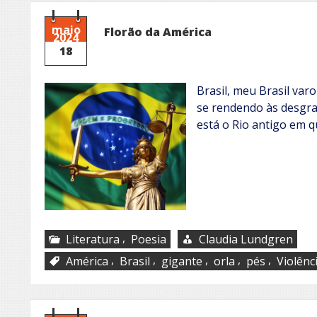
maio
Florão da América
2024
18
Brasil, meu Brasil var
se rendendo às desgraç
está o Rio antigo em 
,
Literatura
Poesia
Claudia Lundgren
,
,
,
,
,
América
Brasil
gigante
orla
pés
Violênc