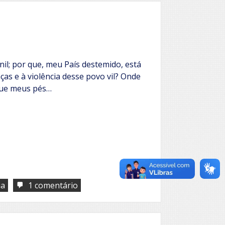
onil; por que, meu País destemido, está
as e à violência desse povo vil? Onde
que meus pés…
em
ia
1 comentário
Florão
da
América