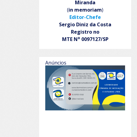
Miranda
(
in memoriam
)
Editor-Chefe
Sergio Diniz da Costa
Registro no
o
MTE N
0097127/SP
Anúncios