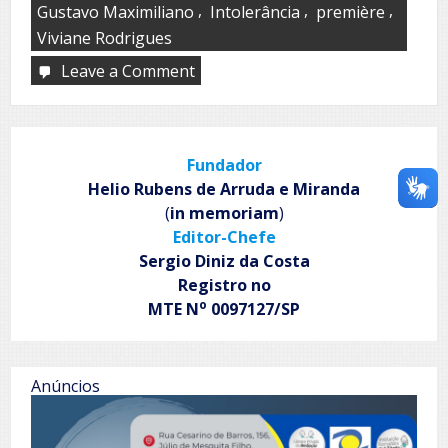
,
,
,
Gustavo Maximiliano
Intolerância
première
Viviane Rodrigues
Leave a Comment
on
AGRESTE,
primeira
ficção
de
Fundador
Sérgio
Roizenblit,
Helio Rubens de Arruda e Miranda
será
(
in memoriam
)
exibido
Editor-Chefe
no
27º
Sergio Diniz da Costa
Cine
Registro no
PE
o
MTE N
0097127/SP
–
Festival
Audiovisual
em
setembro
Anúncios