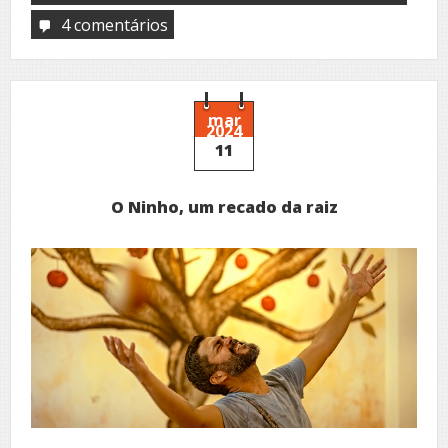
4 comentários
em
Ainda
que…
mar
2024
11
O Ninho, um recado da raiz