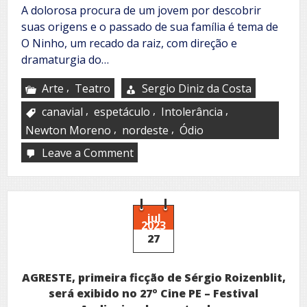
A dolorosa procura de um jovem por descobrir
suas origens e o passado de sua família é tema de
O Ninho, um recado da raiz, com direção e
dramaturgia do…
,
Arte
Teatro
Sergio Diniz da Costa
,
,
,
canavial
espetáculo
Intolerância
,
,
Newton Moreno
nordeste
Ódio
Leave a Comment
on
O
Ninho,
um
recado
da
jul
2023
raiz
27
AGRESTE, primeira ficção de Sérgio Roizenblit,
será exibido no 27º Cine PE – Festival