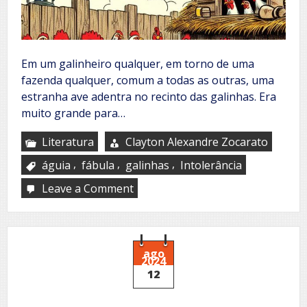
Em um galinheiro qualquer, em torno de uma
fazenda qualquer, comum a todas as outras, uma
estranha ave adentra no recinto das galinhas. Era
muito grande para…
Literatura
Clayton Alexandre Zocarato
,
,
,
águia
fábula
galinhas
Intolerância
Leave a Comment
on
Uma
estranha
no
galinheiro
ago
2024
12