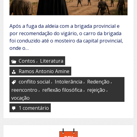
Após a fuga da aldeia com a brigada provincial e
por recomendação do vigário, o carro da brigada
foi conduzido até o mosteiro da capital provincial,
onde o…
,
Contos
Literatura
Ramos Antonio Amine
,
,
,
conflito social
Intolerância
Redenção
,
,
,
reencontro
reflexão filosófica
rejeição
vocação
1 comentário
em
O
sétimo
sinal
nov