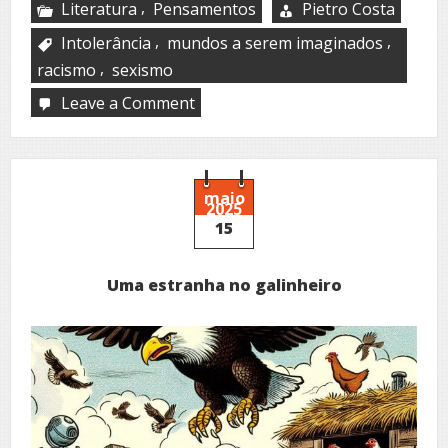
,
Literatura
Pensamentos
Pietro Costa
,
,
Intolerância
mundos a serem imaginados
,
racismo
sexismo
Leave a Comment
on
Poetizo,
logo
vivo
–
XXXIV
maio
2025
a
15
XXXVI
Uma estranha no galinheiro