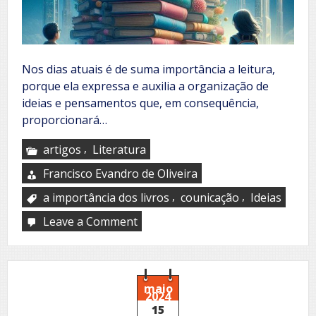
Nos dias atuais é de suma importância a leitura,
porque ela expressa e auxilia a organização de
ideias e pensamentos que, em consequência,
proporcionará…
,
artigos
Literatura
Francisco Evandro de Oliveira
,
,
a importância dos livros
counicação
Ideias
Leave a Comment
on
A
importância
do
livro
para
maio
2024
os
15
nossos