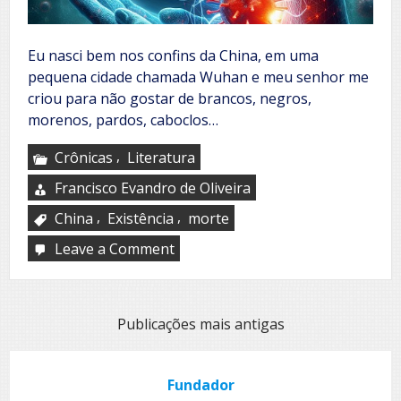
Eu nasci bem nos confins da China, em uma
pequena cidade chamada Wuhan e meu senhor me
criou para não gostar de brancos, negros,
morenos, pardos, caboclos…
,
Crônicas
Literatura
Francisco Evandro de Oliveira
,
,
China
Existência
morte
Leave a Comment
on
Eu
sou
a
morte
Navegação
Publicações mais antigas
por
posts
Fundador