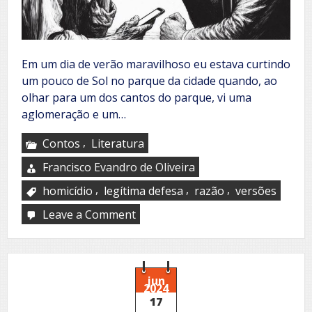
Em um dia de verão maravilhoso eu estava curtindo
um pouco de Sol no parque da cidade quando, ao
olhar para um dos cantos do parque, vi uma
aglomeração e um…
,
Contos
Literatura
Francisco Evandro de Oliveira
,
,
,
homicídio
legítima defesa
razão
versões
Leave a Comment
on
Versões
diferentes:
Quem
estará
com
jun
2024
a
17
razão?