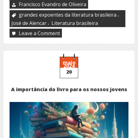
Francisco Evandro de Oliveira
,
grandes expoentes da literatura brasileira
,
José de Alencar
Literatura brasileira
Leave a Comment
on
A
José
Martiniano
de
Alencar
maio
2024
20
A importância do livro para os nossos jovens