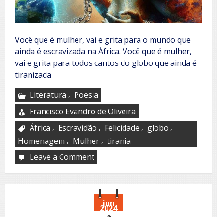
Você que é mulher, vai e grita para o mundo que
ainda é escravizada na África. Você que é mulher,
vai e grita para todos cantos do globo que ainda é
tiranizada
,
Literatura
Poesia
Francisco Evandro de Oliveira
,
,
,
,
África
Escravidão
Felicidade
globo
,
,
Homenagem
Mulher
tirania
Leave a Comment
on
Homenagem
às
mulheres
jun
2024