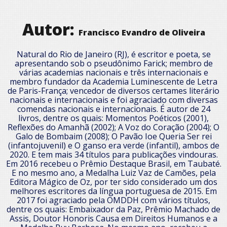
Autor:
Francisco Evandro de Oliveira
Natural do Rio de Janeiro (RJ), é escritor e poeta, se
apresentando sob o pseudônimo Farick; membro de
várias academias nacionais e três internacionais e
membro fundador da Academia Luminescente de Letra
de Paris-França; vencedor de diversos certames literário
nacionais e internacionais e foi agraciado com diversas
comendas nacionais e internacionais. É autor de 24
livros, dentre os quais: Momentos Poéticos (2001),
Reflexões do Amanhã (2002); A Voz do Coração (2004); O
Galo de Bombaim (2008); O Pavão Ioe Queria Ser rei
(infantojuvenil) e O ganso era verde (infantil), ambos de
2020. E tem mais 34 títulos para publicações vindouras.
Em 2016 recebeu o Prêmio Destaque Brasil, em Taubaté.
E no mesmo ano, a Medalha Luiz Vaz de Camões, pela
Editora Mágico de Oz, por ter sido considerado um dos
melhores escritores da língua portuguesa de 2015. Em
2017 foi agraciado pela OMDDH com vários títulos,
dentre os quais: Embaixador da Paz, Prêmio Machado de
Assis, Doutor Honoris Causa em Direitos Humanos e a