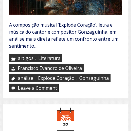
A composição musical ‘Explode Coração’, letra e
música do cantor e compositor Gonzaguinha, em
análise mais direta reflete um confronto entre um
sentimento…
,
artigos
Literatura
Francisco Evandro de Oliveira
,
,
análise
Explode Coração
Gonzaguinha
Leave a Comment
on
Análise
da
música
Explode
Coração
set
2022
27