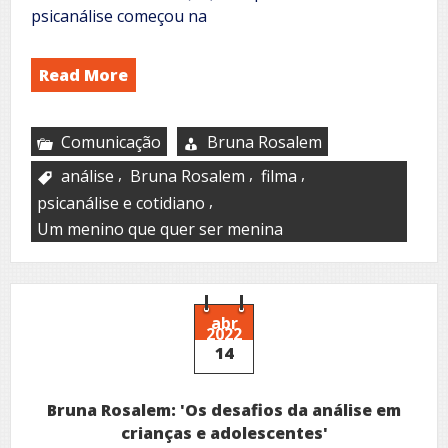
psicanálise começou na
Read More
Comunicação
Bruna Rosalem
,
,
,
análise
Bruna Rosalem
filma
,
psicanálise e cotidiano
Um menino que quer ser menina
abr
2022
14
Bruna Rosalem: 'Os desafios da análise em
crianças e adolescentes'