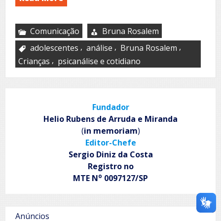
Comunicação
Bruna Rosalem
,
,
,
adolescentes
análise
Bruna Rosalem
,
Crianças
psicanálise e cotidiano
Fundador
Helio Rubens de Arruda e Miranda
(
in memoriam
)
Editor-Chefe
Sergio Diniz da Costa
Registro no
o
MTE N
0097127/SP
Anúncios