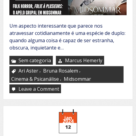
Um aspecto interessante que parece nos
atravessar cotidianamente é uma espécie de duplo:
quando alguma coisa é capaz de ser estranha,
obscura, inquietante e…
Sem categoria
Marcus Hemerly
,
,
Ari Aster
Bruna Rosalem
,
Cinema & Psicanálise
Midsommar
Leave a Comment
on
Folk
horror,
folie
à
plusieurs
jan
2024
12