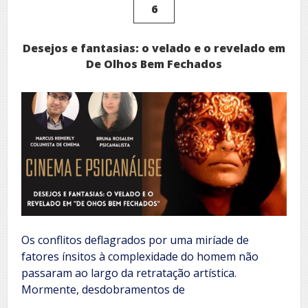
certeza
6
à
liberdade
tentadora
Desejos e fantasias: o velado e o revelado em
De Olhos Bem Fechados
Os conflitos deflagrados por uma miríade de
fatores ínsitos à complexidade do homem não
passaram ao largo da retratação artística.
Mormente, desdobramentos de