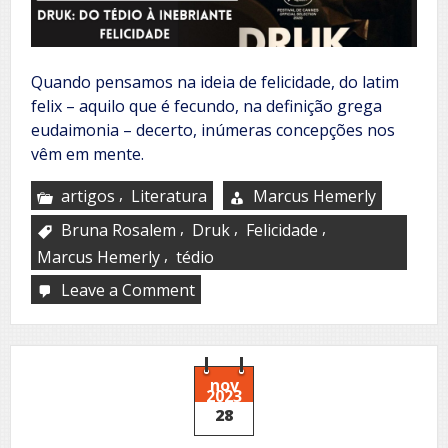
Quando pensamos na ideia de felicidade, do latim
felix – aquilo que é fecundo, na definição grega
eudaimonia – decerto, inúmeras concepções nos
vêm em mente.
,
artigos
Literatura
Marcus Hemerly
,
,
,
Bruna Rosalem
Druk
Felicidade
,
Marcus Hemerly
tédio
Leave a Comment
on
Druk:
Do
tédio
à
inebriante
nov
2023
felicidade
28