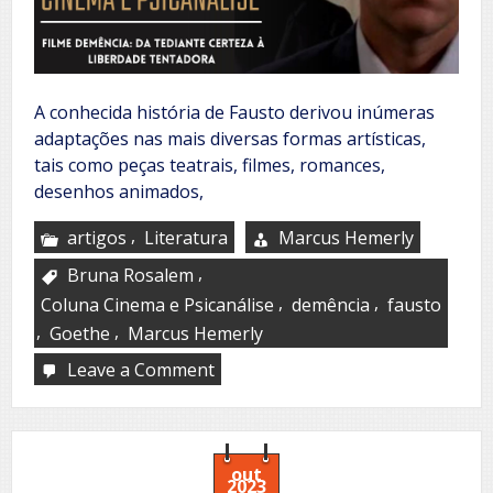
A conhecida história de Fausto derivou inúmeras
adaptações nas mais diversas formas artísticas,
tais como peças teatrais, filmes, romances,
desenhos animados,
,
artigos
Literatura
Marcus Hemerly
,
Bruna Rosalem
,
,
Coluna Cinema e Psicanálise
demência
fausto
,
,
Goethe
Marcus Hemerly
Leave a Comment
on
Filme
Demência
–
Da
tediante
out
2023