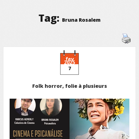
Tag:
Bruna Rosalem
fev
2025
7
Folk horror, folie à plusieurs