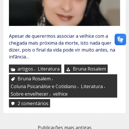
Apesar de querermos associar a velhice com a
chegada mais próxima da morte, isto nada quer
dizer, pois o final da vida pode vir muito antes, na
infância…
,
artigos
Literatura
Bruna Rosalem
,
Bruna Rosalem
,
,
Coluna Psicanálise e Cotidiano
Literatura
,
Sobre envelhecer
velhice
2 comentários
em
Sobre
envelhecer
Navegação
Publicações mais antigas