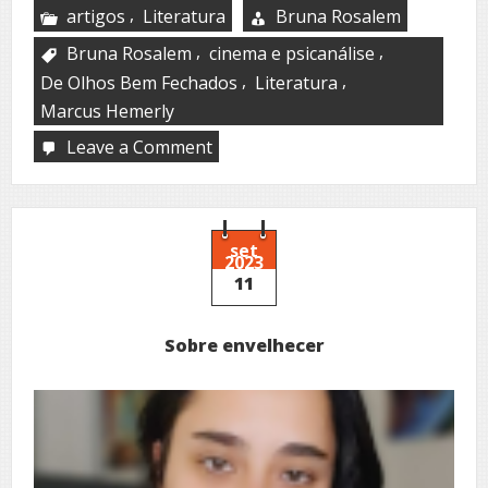
,
artigos
Literatura
Bruna Rosalem
,
,
Bruna Rosalem
cinema e psicanálise
,
,
De Olhos Bem Fechados
Literatura
Marcus Hemerly
Leave a Comment
on
Desejos
e
fantasias:
o
velado
set
2023
e
11
o
revelado
em
Sobre envelhecer
De
Olhos
Bem
Fechados