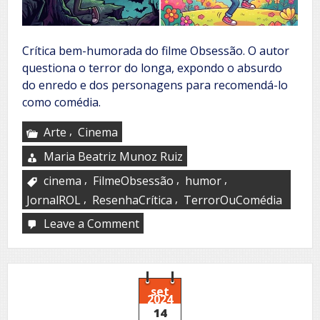
Crítica bem-humorada do filme Obsessão. O autor
questiona o terror do longa, expondo o absurdo
do enredo e dos personagens para recomendá-lo
como comédia.
,
Arte
Cinema
Maria Beatriz Munoz Ruiz
,
,
,
cinema
FilmeObsessão
humor
,
,
JornalROL
ResenhaCrítica
TerrorOuComédia
Leave a Comment
on
Obsession:
¿Comedia
o
terror?
set
2024
14