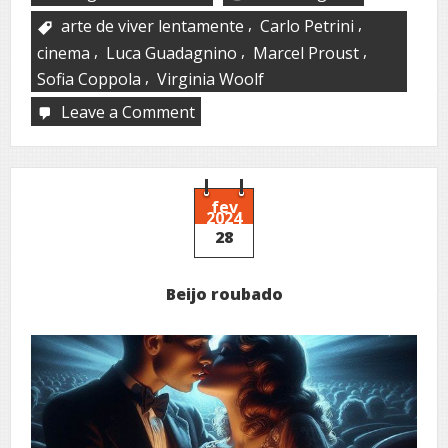
,
,
arte de viver lentamente
Carlo Petrini
,
,
,
cinema
Luca Guadagnino
Marcel Proust
,
Sofia Coppola
Virginia Woolf
Leave a Comment
on
L’arte
di
vivere
lentamente:
lezioni
fev
2024
dal
28
cinema
e
dalla
Beijo roubado
letteratura