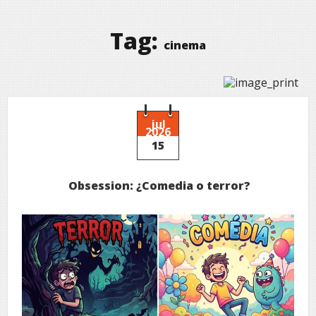
Tag:
cinema
jul
2026
15
Obsession: ¿Comedia o terror?