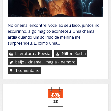
No cinema, encontrei você; ao seu lado, juntos no
escurinho, algo mágico aconteceu. Uma chama
ardia quando um sorriso de menina me
surpreendeu. E, como uma…
,
Literatura
Poesia
Nilton Rocha
,
,
,
beijo
cinema
magia
namoro
1 comentário
em
Beijo
roubado
nov
2023
28