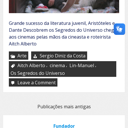
Grande sucesso da literatura juvenil, Aristóteles e
Dante Descobrem os Segredos do Universo chega
aos cinemas pelas mãos da cineasta e roteirista
Aitch Alberto
Arte
Sergio Diniz da Costa
,
,
,
Aitch Alberto
cinema
Lin-Manuel
Os Segredos do Universo
Leave a Comment
on
Os
Segredos
do
Universo
Navegação
Publicações mais antigas
por
posts
Fundador