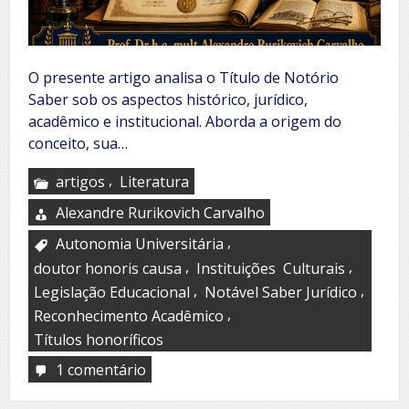
O presente artigo analisa o Título de Notório
Saber sob os aspectos histórico, jurídico,
acadêmico e institucional. Aborda a origem do
conceito, sua…
,
artigos
Literatura
Alexandre Rurikovich Carvalho
,
Autonomia Universitária
,
,
doutor honoris causa
Instituições Culturais
,
,
Legislação Educacional
Notável Saber Jurídico
,
Reconhecimento Acadêmico
Títulos honoríficos
1 comentário
em
O
Título