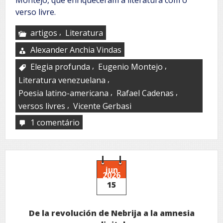
verso livre.
,
artigos
Literatura
Alexander Anchia Vindas
,
,
Elegia profunda
Eugenio Montejo
,
Literatura venezuelana
,
,
Poesia latino-americana
Rafael Cadenas
,
versos livres
Vicente Gerbasi
1 comentário
em
Una
nación,
un
método,
dos
jun
2026
poetas,
15
dos
mentalidades
De la revolución de Nebrija a la amnesia