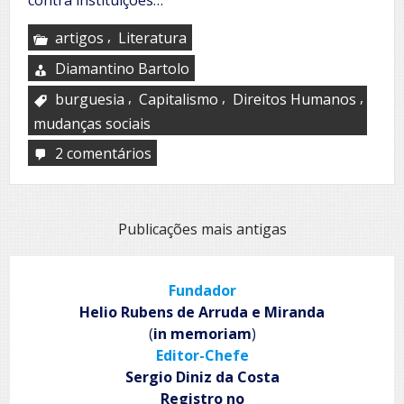
,
artigos
Literatura
Diamantino Bartolo
,
,
,
burguesia
Capitalismo
Direitos Humanos
mudanças sociais
2 comentários
em
Não
há
sistemas
perfeitos
Navegação
Publicações mais antigas
para
por
reger
a
posts
humanidade
Fundador
Helio Rubens de Arruda e Miranda
(
in memoriam
)
Editor-Chefe
Sergio Diniz da Costa
Registro no