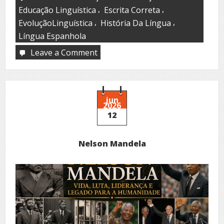
,
,
Educação Linguística
Escrita Correta
,
,
EvoluçãoLinguística
História Da Língua
Língua Espanhola
Leave a Comment
on
De
la
revolución
de
Nebrija
jun
2026
a
12
la
amnesia
digital
Nelson Mandela