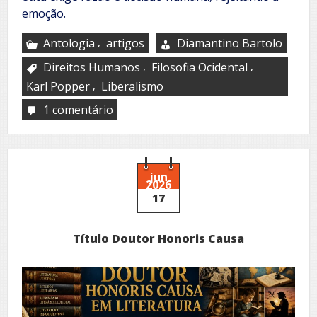
emoção.
,
Antologia
artigos
Diamantino Bartolo
,
,
Direitos Humanos
Filosofia Ocidental
,
Karl Popper
Liberalismo
1 comentário
em
A
civilização
ocidental
jun
2026
17
Título Doutor Honoris Causa