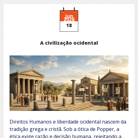
de
Notório
Saber
jun
2026
18
A civilização ocidental
Direitos Humanos e liberdade ocidental nascem da
tradição grega e cristã. Sob a ótica de Popper, a
ética exige razão e decisão humana, rejeitando a