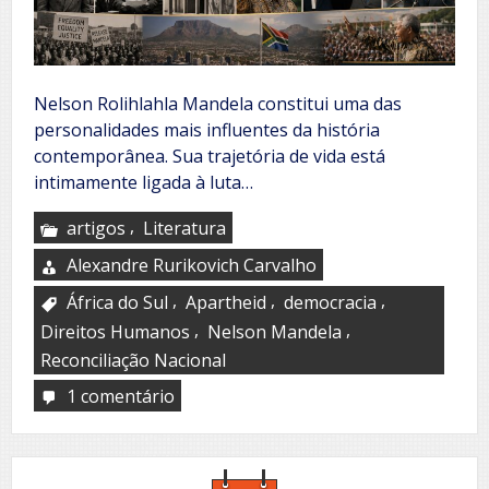
Nelson Rolihlahla Mandela constitui uma das
personalidades mais influentes da história
contemporânea. Sua trajetória de vida está
intimamente ligada à luta…
,
artigos
Literatura
Alexandre Rurikovich Carvalho
,
,
,
África do Sul
Apartheid
democracia
,
,
Direitos Humanos
Nelson Mandela
Reconciliação Nacional
1 comentário
em
Nelson
Mandela