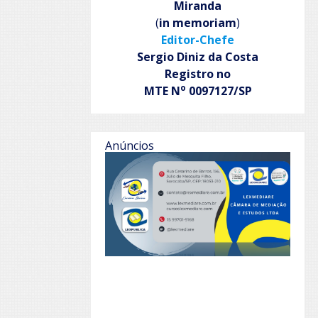
Miranda
(
in memoriam
)
Editor-Chefe
Sergio Diniz da Costa
Registro no
o
MTE N
0097127/SP
Anúncios