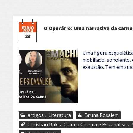
maio
O Operário: Uma narrativa da carne
2024
23
Uma figura esqueléti
mobiliado, sonolento, 
exaustão. Tem em sua
,
artigos
Literatura
Bruna Rosalem
,
,
Christian Bale
Coluna Cinema e Psicanálise