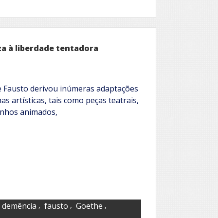
za à liberdade tentadora
de Fausto derivou inúmeras adaptações
s artísticas, tais como peças teatrais,
enhos animados,
,
,
,
demência
fausto
Goethe