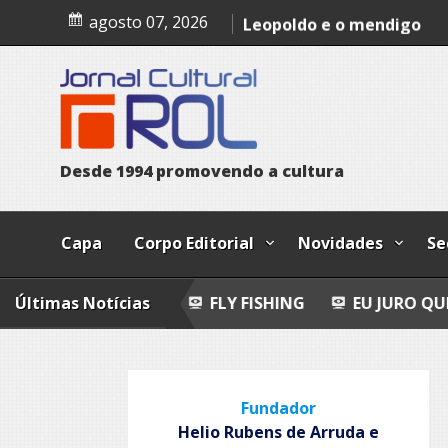
Skip
Epitafio
agosto 07, 2026
to
content
Leopoldo e o mendigo
Dia Internacional dos Pov
Indígenas
D
e
s
d
e
1
9
9
4
p
r
o
m
o
v
e
n
d
o
a
c
u
l
t
u
r
a
Capa
Corpo Editorial
Novidades
Se
OEMAS
Últimas Notícias
FLY FISHING
EU JURO QUE VI!
EPIT
Fundador
Helio Rubens de Arruda e