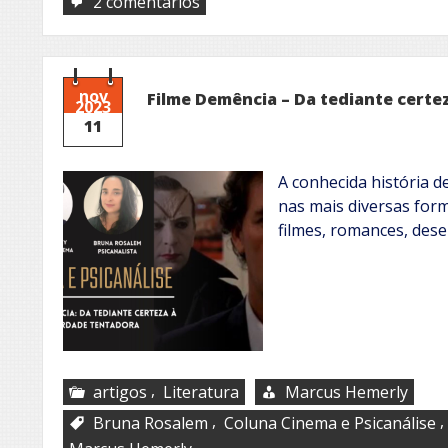
em
2 comentários
O
Operário:
Uma
narrativa
da
nov
Filme Demência – Da tediante certe
2023
carne
11
A conhecida história 
nas mais diversas forma
filmes, romances, des
,
artigos
Literatura
Marcus Hemerly
,
,
Bruna Rosalem
Coluna Cinema e Psicanálise