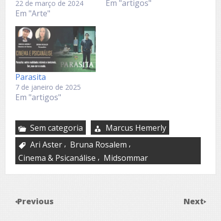
Em "artigos"
22 de março de 2024
Em "Arte"
Parasita
7 de janeiro de 2025
Em "artigos"
Sem categoria
Marcus Hemerly
,
,
Ari Aster
Bruna Rosalem
,
Cinema & Psicanálise
Midsommar
Previous
Next