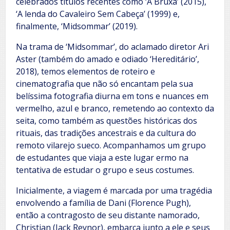
celebrados títulos recentes como ‘A Bruxa’ (2015),
‘A lenda do Cavaleiro Sem Cabeça’ (1999) e,
finalmente, ‘Midsommar’ (2019).
Na trama de ‘Midsommar’, do aclamado diretor Ari
Aster (também do amado e odiado ‘Hereditário’,
2018), temos elementos de roteiro e
cinematografia que não só encantam pela sua
belíssima fotografia diurna em tons e nuances em
vermelho, azul e branco, remetendo ao contexto da
seita, como também as questões históricas dos
rituais, das tradições ancestrais e da cultura do
remoto vilarejo sueco. Acompanhamos um grupo
de estudantes que viaja a este lugar ermo na
tentativa de estudar o grupo e seus costumes.
Inicialmente, a viagem é marcada por uma tragédia
envolvendo a família de Dani (Florence Pugh),
então a contragosto de seu distante namorado,
Christian (Jack Reynor), embarca junto a ele e seus