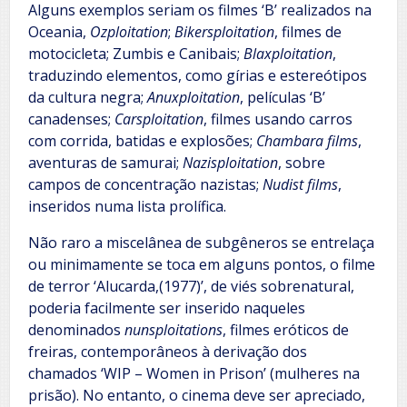
Alguns exemplos seriam os filmes ‘B’ realizados na
Oceania,
Ozploitation
;
Bikersploitation
, filmes de
motocicleta; Zumbis e Canibais;
Blaxploitation
,
traduzindo elementos, como gírias e estereótipos
da cultura negra;
Anuxploitation
, películas ‘B’
canadenses;
Carsploitation
, filmes usando carros
com corrida, batidas e explosões;
Chambara films
,
aventuras de samurai;
Nazisploitation
, sobre
campos de concentração nazistas;
Nudist films
,
inseridos numa lista prolífica.
Não raro a miscelânea de subgêneros se entrelaça
ou minimamente se toca em alguns pontos, o filme
de terror ‘Alucarda,(1977)’, de viés sobrenatural,
poderia facilmente ser inserido naqueles
denominados
nunsploitations
, filmes eróticos de
freiras, contemporâneos à derivação dos
chamados ‘WIP – Women in Prison’ (mulheres na
prisão). No entanto, o cinema deve ser apreciado,