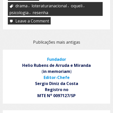
,
,
,
drama
loteraturanacional
oqueli
,
psicologia
resenha
Leave a Comment
on
Pierre
Navegação
Publicações mais antigas
por
posts
Fundador
Helio Rubens de Arruda e Miranda
(
in memoriam
)
Editor-Chefe
Sergio Diniz da Costa
Registro no
o
MTE N
0097127/SP