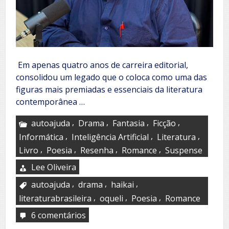
Em apenas quatro anos de carreira editorial,
consolidou um legado que o coloca como uma das
figuras mais premiadas e essenciais da literatura
contemporânea …
,
,
,
,
autoajuda
Drama
Fantasia
Ficção
,
,
,
Informática
Inteligência Artificial
Literatura
,
,
,
,
Livro
Poesia
Resenha
Romance
Suspense
Lee Oliveira
,
,
,
autoajuda
drama
haikai
,
,
,
literaturabrasileira
oqueli
Poesia
Romance
6 comentários
em
J.