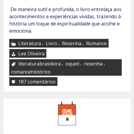
De maneira sutil e profunda, o livro entrelaça aos
acontecimentos e experiências vividas, trazendo à
história um toque de espiritualidade que acolhe e
emociona.
,
,
,
Literatura
Livro
Resenha
Romance
Lee Oliveira
,
,
,
literaturabrasileira
oqueli
resenha
romancehistórico
187 comentários
em
Entre
a
Cruz
e
a
mar
2026
Estrada
6