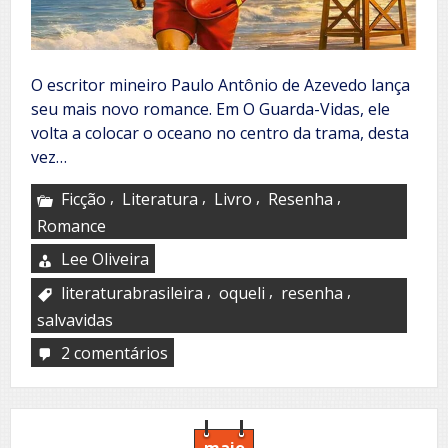
O escritor mineiro Paulo Antônio de Azevedo lança
seu mais novo romance. Em O Guarda-Vidas, ele
volta a colocar o oceano no centro da trama, desta
vez…
,
,
,
,
Ficção
Literatura
Livro
Resenha
Romance
Lee Oliveira
,
,
,
literaturabrasileira
oqueli
resenha
salvavidas
2 comentários
em
O
Guarda-
Vidas
maio