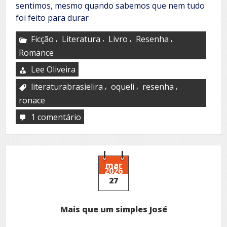
sentimos, mesmo quando sabemos que nem tudo
foi feito para durar
,
,
,
,
Ficção
Literatura
Livro
Resenha
Romance
Lee Oliveira
,
,
,
literaturabrasielira
oqueli
resenha
ronace
1 comentário
em
Campos
das
Laranjeiras
mar
2026
27
Mais que um simples José