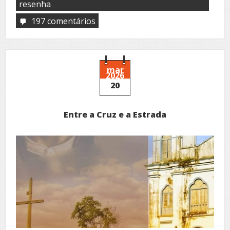
resenha
197 comentários
em
Mais
que
um
simples
José
mar
2026
20
Entre a Cruz e a Estrada