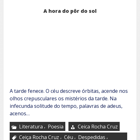
A hora do pôr do sol
A tarde fenece. O céu descreve órbitas, acende nos
olhos crepusculares os mistérios da tarde. Na
infecunda solitude do tempo, palavras de adeus,
acenos…
,
Literatura
Poesia
Ceica Rocha Cruz
,
,
,
Ceiça Rocha Cruz
Céu
Despedidas