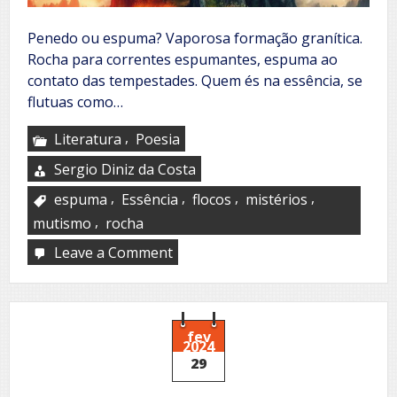
Penedo ou espuma? Vaporosa formação granítica.
Rocha para correntes espumantes, espuma ao
contato das tempestades. Quem és na essência, se
flutuas como…
,
Literatura
Poesia
Sergio Diniz da Costa
,
,
,
,
espuma
Essência
flocos
mistérios
,
mutismo
rocha
Leave a Comment
on
Penedo
ou
espuma?
fev
2024
29