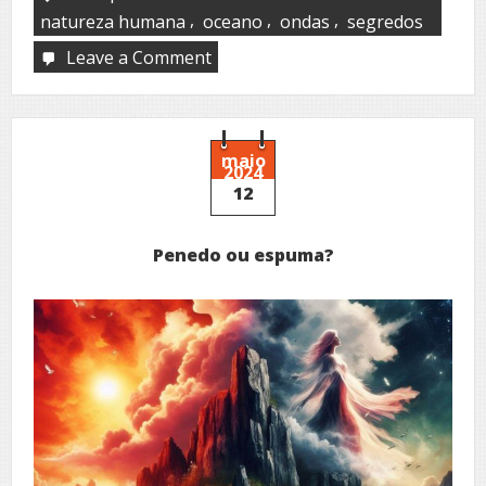
,
,
,
natureza humana
oceano
ondas
segredos
Leave a Comment
on
Mar
germinal
maio
2024
12
Penedo ou espuma?