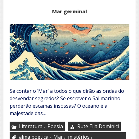
Mar germinal
Se contar o ‘Mar’ a todos o que dirão as ondas do
desvendar segredos? Se escrever o Sal marinho
perderão escamas insossas? O oceano é a
majestade das…
,
Literatura
Poesia
Rute Ella Dominici
,
,
,
alma poética
Mar
mistérios