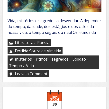
Vida, mistérios e segredos a desvendar. A depender
do tempo, da idade, dos estágios e dos ciclos da
nossa vida, o tempo segue, ou não! Os ritmos da…
,
Literatura
Poesia
Dorilda Souza de Almeida
,
,
,
,
mistérios
ritmos
segredos
Solidão
,
Tempo
Vida
Leave a Comment
on
Os
mistérios
da
mulher
jun
2024
30