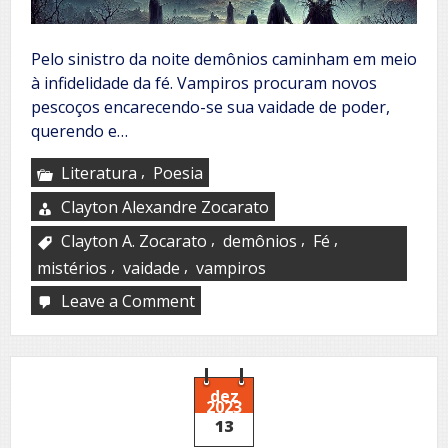
Pelo sinistro da noite demônios caminham em meio
à infidelidade da fé. Vampiros procuram novos
pescoços encarecendo-se sua vaidade de poder,
querendo e…
,
Literatura
Poesia
Clayton Alexandre Zocarato
,
,
,
Clayton A. Zocarato
demônios
Fé
,
,
mistérios
vaidade
vampiros
Leave a Comment
on
Nuvens
Negras
dez
2023
13