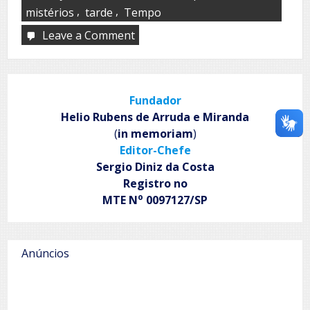
,
,
mistérios
tarde
Tempo
Leave a Comment
on
A
hora
do
pôr
Fundador
do
sol
Helio Rubens de Arruda e Miranda
(
in memoriam
)
Editor-Chefe
Sergio Diniz da Costa
Registro no
o
MTE N
0097127/SP
Anúncios