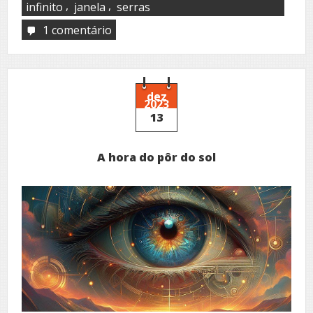
,
,
infinito
janela
serras
1 comentário
em
Da
janela,
o
horizonte
dez
2023
13
A hora do pôr do sol