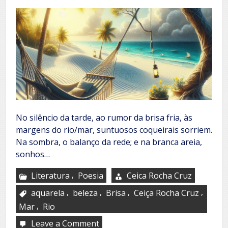
No silêncio da tarde, ao rumor da brisa fria, às
margens do rio/mar, suntuosos coqueirais sorriem.
Na sombra, o balanço da rede; e na branca areia,
sonhos…
,
Literatura
Poesia
Ceica Rocha Cruz
,
,
,
,
aquarela
beleza
Brisa
Ceiça Rocha Cruz
,
Mar
Rio
Leave a Comment
on