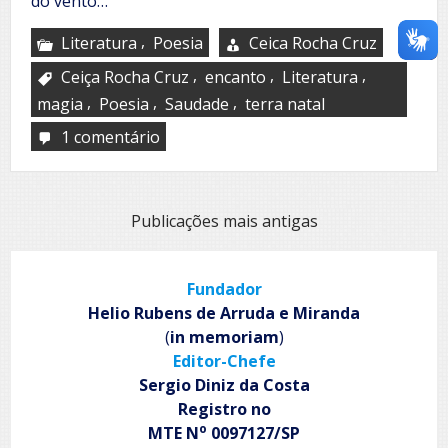
do vento…
,
Literatura
Poesia
Ceica Rocha Cruz
,
,
,
Ceiça Rocha Cruz
encanto
Literatura
,
,
,
magia
Poesia
Saudade
terra natal
1 comentário
em
Saudade
da
minha
terra
Navegação
Publicações mais antigas
por
posts
Fundador
Helio Rubens de Arruda e Miranda
(
in memoriam
)
Editor-Chefe
Sergio Diniz da Costa
Registro no
o
MTE N
0097127/SP