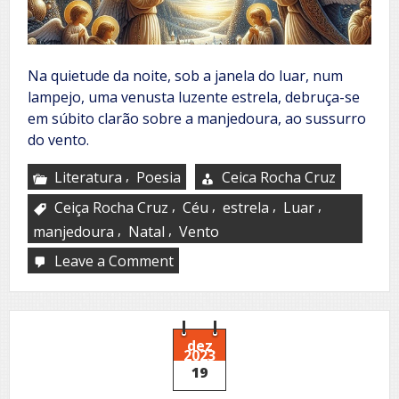
Na quietude da noite, sob a janela do luar, num
lampejo, uma venusta luzente estrela, debruça-se
em súbito clarão sobre a manjedoura, ao sussurro
do vento.
,
Literatura
Poesia
Ceica Rocha Cruz
,
,
,
,
Ceiça Rocha Cruz
Céu
estrela
Luar
,
,
manjedoura
Natal
Vento
Leave a Comment
on
É
Natal,
nasceu
Jesus!
dez
2023
19