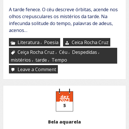
A tarde fenece. O céu descreve órbitas, acende nos
olhos crepusculares os mistérios da tarde. Na
infecunda solitude do tempo, palavras de adeus,
acenos…
,
Literatura
Poesia
Ceica Rocha Cruz
,
,
,
Ceiça Rocha Cruz
Céu
Despedidas
,
,
mistérios
tarde
Tempo
Leave a Comment
on
A
hora
do
pôr
do
dez
2023
sol
5
Bela aquarela