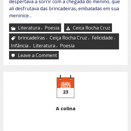
despertava a sorrir com a chegada do menino, que
ali desfrutava das brincadeiras, embaladas em sua
meninice…
,
Literatura
Poesia
Ceica Rocha Cruz
,
,
,
brincadeiras
Ceiça Rocha Cruz
Felicidade
,
,
Infância
Literatura
Poesia
Leave a Comment
on
Menino
feliz
nov
2023
23
A colina