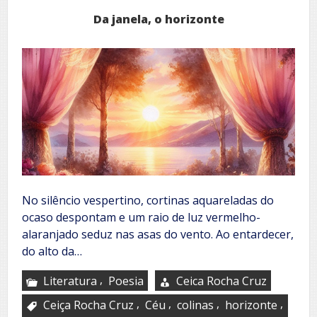
Da janela, o horizonte
No silêncio vespertino, cortinas aquareladas do
ocaso despontam e um raio de luz vermelho-
alaranjado seduz nas asas do vento. Ao entardecer,
do alto da…
,
Literatura
Poesia
Ceica Rocha Cruz
,
,
,
,
Ceiça Rocha Cruz
Céu
colinas
horizonte