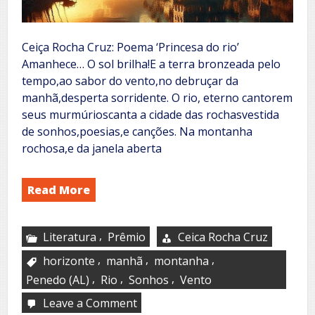
Ceiça Rocha Cruz: Poema ‘Princesa do rio’
Amanhece… O sol brilha!E a terra bronzeada pelo
tempo,ao sabor do vento,no debruçar da
manhã,desperta sorridente. O rio, eterno cantorem
seus murmúrioscanta a cidade das rochasvestida
de sonhos,poesias,e canções. Na montanha
rochosa,e da janela aberta
Read More
,
Literatura
Prêmio
Ceica Rocha Cruz
,
,
,
horizonte
manhã
montanha
,
,
,
Penedo (AL)
Rio
Sonhos
Vento
Leave a Comment
on