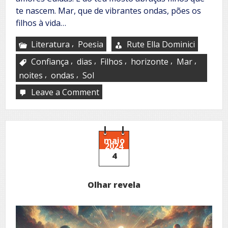
te nascem. Mar, que de vibrantes ondas, pões os
filhos à vida…
,
Literatura
Poesia
Rute Ella Dominici
,
,
,
,
,
Confiança
dias
Filhos
horizonte
Mar
,
,
noites
ondas
Sol
Leave a Comment
on
Mar
materno
maio
2024
4
Olhar revela