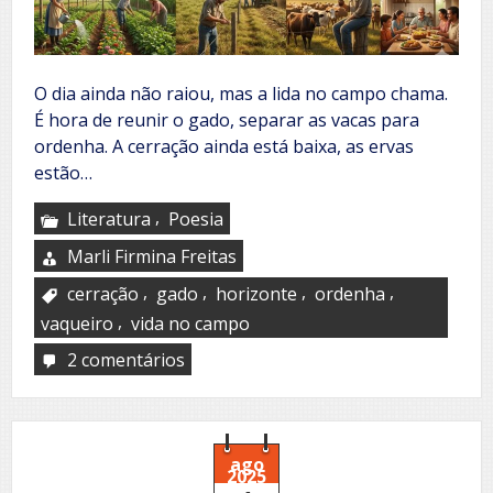
O dia ainda não raiou, mas a lida no campo chama.
É hora de reunir o gado, separar as vacas para
ordenha. A cerração ainda está baixa, as ervas
estão…
,
Literatura
Poesia
Marli Firmina Freitas
,
,
,
,
cerração
gado
horizonte
ordenha
,
vaqueiro
vida no campo
2 comentários
em
Vida
no
campo
ago
2025