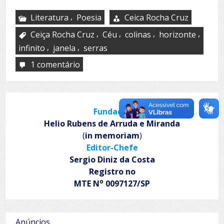
,
Literatura
Poesia
Ceica Rocha Cruz
,
,
,
,
Ceiça Rocha Cruz
Céu
colinas
horizonte
,
,
infinito
janela
serras
1 comentário
em
Da
janela,
o
horizonte
Fundador
Helio Rubens de Arruda e Miranda
(
in memoriam
)
Editor-Chefe
Sergio Diniz da Costa
Registro no
o
MTE N
0097127/SP
Anúncios