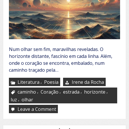
Num olhar sem fim, maravilhas reveladas. O
horizonte distante, fascínio em cada linha. Além,
onde o coração se encontra, embalado, num
caminho traçado pela…
,
Literatura
Poesia
Irene da Rocha
,
,
,
,
caminho
Coração
estrada
horizonte
,
luz
olhar
Leave a Comment
on
Olhar
revela