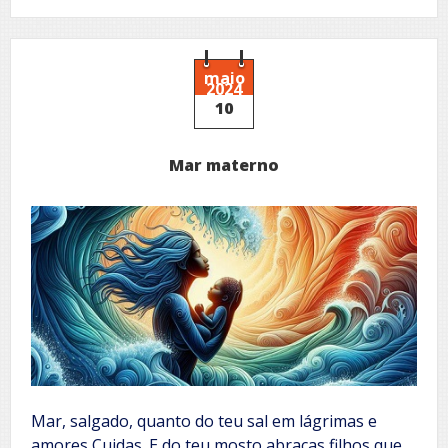
Princesa
do
rio
maio
2024
10
Mar materno
Mar, salgado, quanto do teu sal em lágrimas e
amores Cuidas. E do teu mosto abraças filhos que