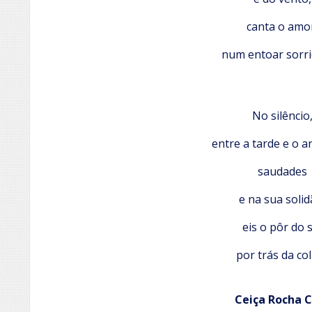
canta o amo
num entoar sorri
No silêncio
entre a tarde e o a
saudades
e na sua solid
eis o pôr do 
por trás da col
Ceiça Rocha 