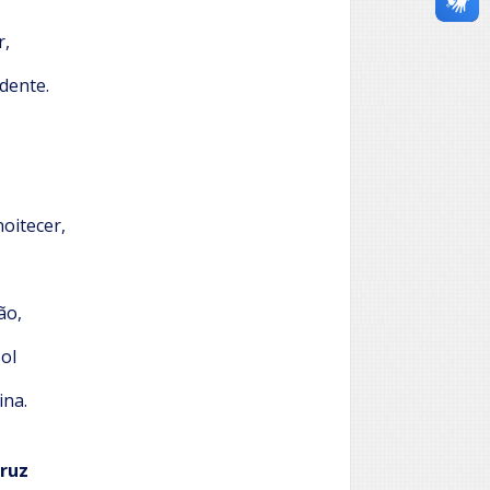
r,
dente.
,
noitecer,
ão,
sol
ina.
Cruz