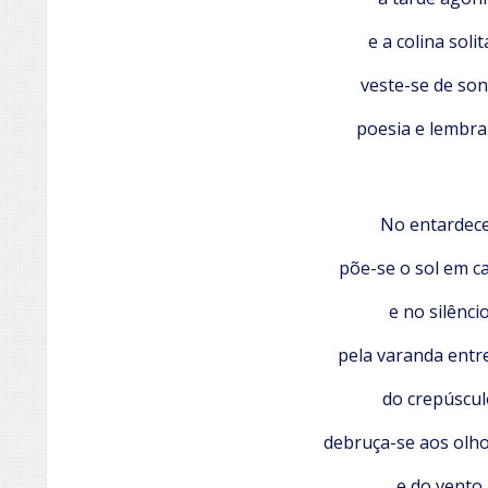
e a colina solit
veste-se de so
poesia e lembra
No entardece
põe-se o sol em ca
e no silêncio
pela varanda entr
do crepúscul
debruça-se aos olh
e do vento,