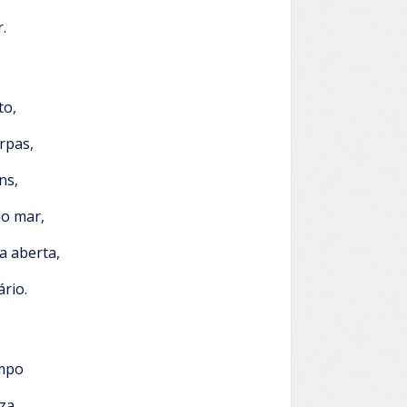
.
to,
rpas,
ns,
o mar,
la aberta,
rio.
empo
iza