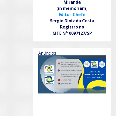
Miranda
(
in memoriam
)
Editor-Chefe
Sergio Diniz da Costa
Registro no
o
MTE N
0097127/SP
Anúncios