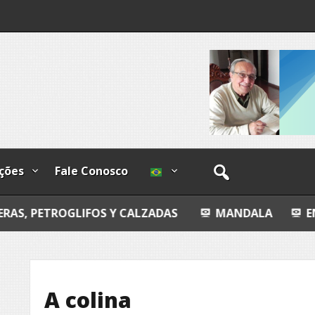
ndizível
I
lzadas
ções
Fale Conosco
LIFOS Y CALZADAS
MANDALA
ENTROPIA ÍNT
A colina