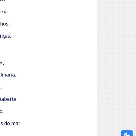
ária
nhos,
nças.
r,
lmaria,
,
eaberta
o,
os do mar