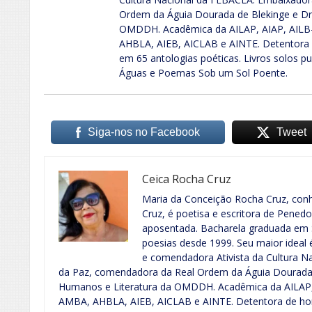
Ordem da Águia Dourada de Blekinge e Dra
OMDDH. Acadêmica da AILAP, AIAP, AILB
AHBLA, AIEB, AICLAB e AINTE. Detentora d
em 65 antologias poéticas. Livros solos p
Águas e Poemas Sob um Sol Poente.
Siga-nos no Facebook
Tweet
Ceica Rocha Cruz
Maria da Conceição Rocha Cruz, conh
Cruz, é poetisa e escritora de Penedo
aposentada. Bacharela graduada em S
poesias desde 1999. Seu maior ideal
e comendadora Ativista da Cultura N
da Paz, comendadora da Real Ordem da Águia Dourada de
Humanos e Literatura da OMDDH. Acadêmica da AILAP,
AMBA, AHBLA, AIEB, AICLAB e AINTE. Detentora de honr