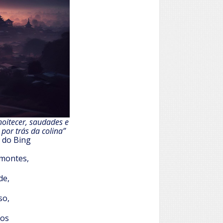
anoitecer, saudades e
 por trás da colina”
 do Bing
 montes,
de,
so,
sos