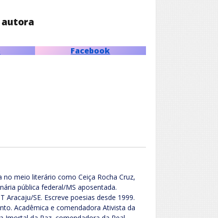
 autora
p
Facebook
 no meio literário como Ceiça Rocha Cruz,
onária pública federal/MS aposentada.
T Aracaju/SE. Escreve poesias desde 1999.
anto. Acadêmica e comendadora Ativista da
a Imortal da Paz, comendadora da Real