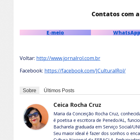
Contatos com a
E-meio
WhatsAp
Voltar:
http://www.jornalrol.com.br
Facebook:
https://facebook.com/JCulturalRol/
Sobre
Últimos Posts
Ceica Rocha Cruz
Maria da Conceição Rocha Cruz, conhecida
é poetisa e escritora de Penedo/AL, funci
Bacharela graduada em Serviço Social/UNI
Seu maior ideal é fazer dos sonhos o enc
Cultura Nacional da FEBACLA. Embaixador