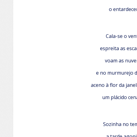
o entardecer
Cala-se o ven
espreita as esca
voam as nuve
e no murmurejo d
aceno à flor da jane
um plácido cená
Sozinha no t
a tarde agon