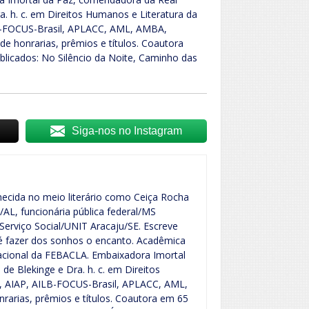
. h. c. em Direitos Humanos e Literatura da
-FOCUS-Brasil, APLACC, AML, AMBA,
e honrarias, prêmios e títulos. Coautora
ublicados: No Silêncio da Noite, Caminho das
Siga-nos no Instagram
ecida no meio literário como Ceiça Rocha
/AL, funcionária pública federal/MS
erviço Social/UNIT Aracaju/SE. Escreve
 é fazer dos sonhos o encanto. Acadêmica
acional da FEBACLA. Embaixadora Imortal
 Blekinge e Dra. h. c. em Direitos
 AIAP, AILB-FOCUS-Brasil, APLACC, AML,
arias, prêmios e títulos. Coautora em 65