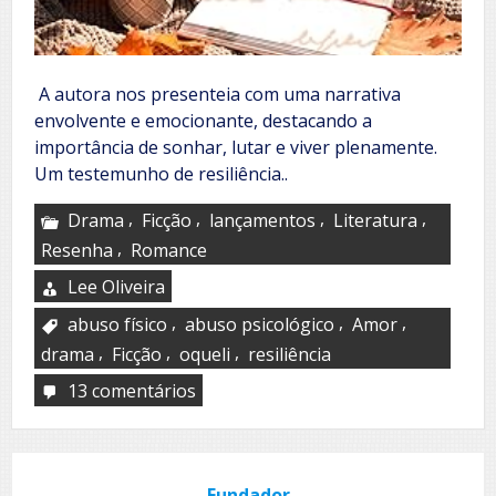
A autora nos presenteia com uma narrativa
envolvente e emocionante, destacando a
importância de sonhar, lutar e viver plenamente.
Um testemunho de resiliência..
,
,
,
,
Drama
Ficção
lançamentos
Literatura
,
Resenha
Romance
Lee Oliveira
,
,
,
abuso físico
abuso psicológico
Amor
,
,
,
drama
Ficção
oqueli
resiliência
13 comentários
em
A
escritora,
de
Nicky
Fundador
Dew