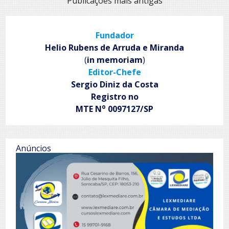
Navegação
Publicações mais antigas
por
posts
Fundador
Helio Rubens de Arruda e Miranda
(
in memoriam
)
Editor-Chefe
Sergio Diniz da Costa
Registro no
o
MTE N
0097127/SP
Anúncios