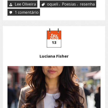
,
,
Lee Oliveira
oqueli
Poesias
resenha
1 comentário
em
A
saga
do
Aedo
de
fev
2026
Copas
13
Luciana Fisher