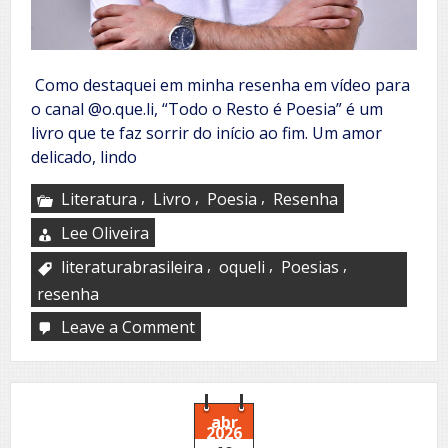
Como destaquei em minha resenha em vídeo para
o canal @o.que.li, “Todo o Resto é Poesia” é um
livro que te faz sorrir do início ao fim. Um amor
delicado, lindo
,
,
,
Literatura
Livro
Poesia
Resenha
Lee Oliveira
,
,
,
literaturabrasileira
oqueli
Poesias
resenha
Leave a Comment
on
Israel
Pinheiro
abr
2026