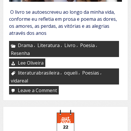
O livro se autoescreveu ao longo da minha vida,
conforme eu refletia em prosa e poema as dores,
os amores, as perdas, as vitórias e as alegrias
através dos anos
,
,
,
,
Drama
Literatura
Livro
Poesia
Resenha
Lee Oliveira
,
,
,
literaturabrasileira
oqueli
Poesias
vidareal
Leave a Comment
on
Luciana
Fisher
out
2025
22