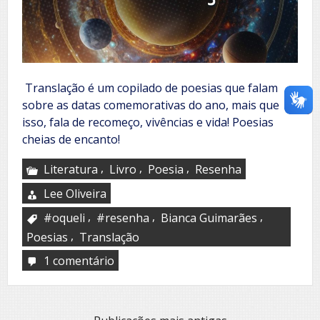
Translação é um copilado de poesias que falam
sobre as datas comemorativas do ano, mais que
isso, fala de recomeço, vivências e vida! Poesias
cheias de encanto!
,
,
,
Literatura
Livro
Poesia
Resenha
Lee Oliveira
,
,
,
#oqueli
#resenha
Bianca Guimarães
,
Poesias
Translação
1 comentário
em
Translação