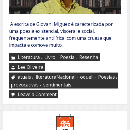
A escrita de Giovani Miguez é caracterizada por
uma poesia existencial, visceral e social,
frequentemente antilírica, com uma crueza que
impacta e comove muito.
,
,
,
Literatura
Livro
Poesia
Resenha
Lee Oliveira
,
,
,
,
atuais
literaturaNacional
oqueli
Poesias
,
provocativas
sentimentais
Leave a Comment
on
Giovani
Miguez
dez
2024