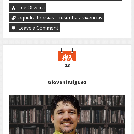
Lee Oliveira
,
,
,
oqueli
Poesias
resenha
vivencias
Leave a Comment
on
Tapete
de
capim
no
asfalto
dez
2024
23
Giovani Miguez