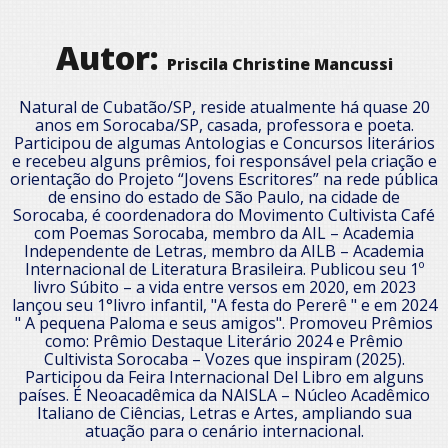
Autor:
Priscila Christine Mancussi
Natural de Cubatão/SP, reside atualmente há quase 20
anos em Sorocaba/SP, casada, professora e poeta.
Participou de algumas Antologias e Concursos literários
e recebeu alguns prêmios, foi responsável pela criação e
orientação do Projeto “Jovens Escritores” na rede pública
de ensino do estado de São Paulo, na cidade de
Sorocaba, é coordenadora do Movimento Cultivista Café
com Poemas Sorocaba, membro da AIL – Academia
Independente de Letras, membro da AILB – Academia
Internacional de Literatura Brasileira. Publicou seu 1º
livro Súbito – a vida entre versos em 2020, em 2023
lançou seu 1°livro infantil, "A festa do Pererê " e em 2024
" A pequena Paloma e seus amigos". Promoveu Prêmios
como: Prêmio Destaque Literário 2024 e Prêmio
Cultivista Sorocaba – Vozes que inspiram (2025).
Participou da Feira Internacional Del Libro em alguns
países. É Neoacadêmica da NAISLA – Núcleo Acadêmico
Italiano de Ciências, Letras e Artes, ampliando sua
atuação para o cenário internacional.