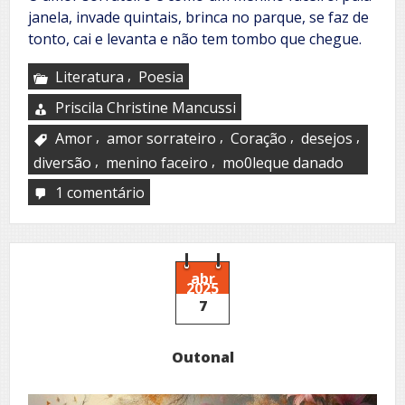
janela, invade quintais, brinca no parque, se faz de
tonto, cai e levanta e não tem tombo que chegue.
,
Literatura
Poesia
Priscila Christine Mancussi
,
,
,
,
Amor
amor sorrateiro
Coração
desejos
,
,
diversão
menino faceiro
mo0leque danado
1 comentário
em
Diversão
abr
2025
7
Outonal