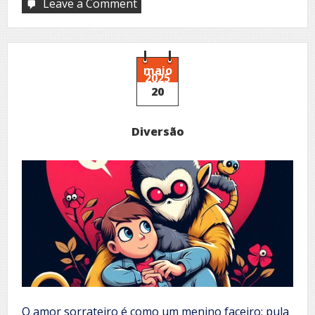
Leave a Comment
on
A
poesia
se
farta
maio
2025
20
Diversão
O amor sorrateiro é como um menino faceiro: pula