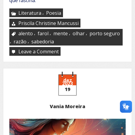
que fascina.
,
Literatura
Poesia
Priscila Christine Mancussi
,
,
,
,
alento
farol
mente
olhar
porto seguro
,
,
razão
sabedoria
Leave a Comment
on
Soneto
para
o
meu
amor
dez
2023
19
Vania Moreira