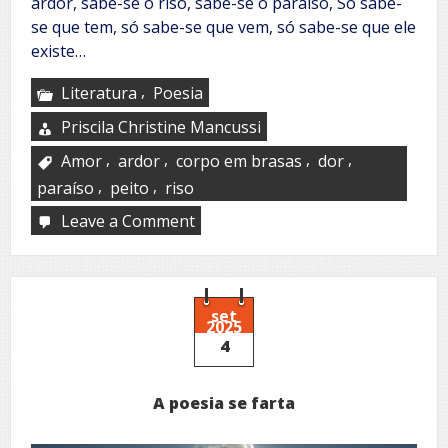
ardor, sabe-se o riso, sabe-se o paraíso, Só sabe-
se que tem, só sabe-se que vem, só sabe-se que ele
existe…
,
Literatura
Poesia
Priscila Christine Mancussi
,
,
,
,
Amor
ardor
corpo em brasas
dor
,
,
paraíso
peito
riso
Leave a Comment
on
Súbito
set
2025
4
A poesia se farta