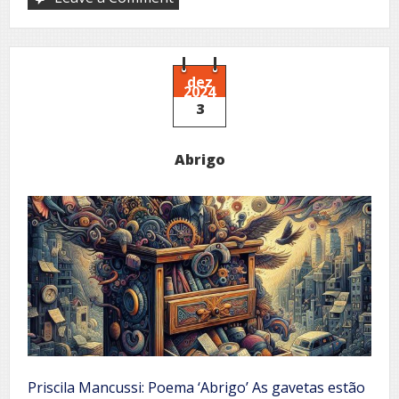
on
Outonal
dez
2024
3
Abrigo
Priscila Mancussi: Poema ‘Abrigo’ As gavetas estão