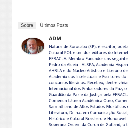
Sobre
Últimos Posts
ADM
Natural de Sorocaba (SP), é escritor, poeta,
Cultural ROL e um dos editores do Interne
FEBACLA. Membro Fundador das seguintes
Pedro da Aldeia - ALSPA; Academia Hispano
AHBLA e do Núcleo Artístico e Literário 
Academia dos Intelectuais e Escritores do B
concursos literários. Recebeu, dentre vári
Internacional dos Embaixadores da Paz, o
Guardião da Paz e da Justiça; pela FEBACL
Comenda Láurea Acadêmica Ouro, Comenda 
Sarmathiano de Altos Estudos Filosóficos e 
Literatura, Dr. h.c. em Comunicação Socia
Histórico e Cultural Brasileiro e Honorável 
Soberana Ordem da Coroa de Gotland, o tí