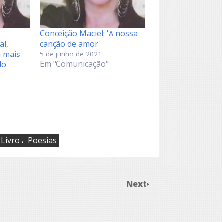
Conceição Maciel: 'A nossa
al,
canção de amor'
a mais
5 de junho de 2021
Em "Comunicação"
do
,
Livro
Poesias
Next