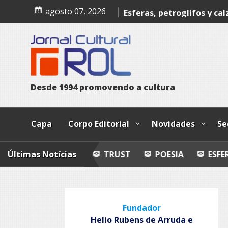
Skip
Poesia
agosto 07, 2026
to
content
Esferas, petroglifos y ca
Cosmos
Grandeza Lusófona e Exp
Poemas
D
e
s
d
e
1
9
9
4
p
r
o
m
o
v
e
n
d
o
a
c
u
l
t
u
r
a
Capa
Corpo Editorial
Novidades
Se
TUTA I
Últimas Notícias
TRUST
POESIA
ESFERAS, PETROGL
Fundador
Helio Rubens de Arruda e