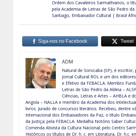
Ordem dos Cavaleiros Sarmathianos, o títul
pela Academia de Letras de São Pedro da A
Santiago, Embaixador Cultural | Brasil Áfri
Siga-nos no Facebook
Tweet
ADM
Natural de Sorocaba (SP), é escritor, 
Jornal Cultural ROL e um dos editore
e Efetivo da FEBACLA. Membro Funda
Letras de São Pedro da Aldeia – ALS
Ciências, Letras e Artes – AHBLA e do
Angola – NALLA e membro da Academia dos Intelectuais 
livros. Jurado de concursos literários. Recebeu, dentre 
Internacional dos Embaixadores da Paz, o título Embai
da Justiça; pela FEBACLA: Medalha Notório Saber Cult
Comenda Ativista da Cultura Nacional; pelo Centro Sarm
Históricos os títulos de Dr. h. c. em Literatura, Dr. h.