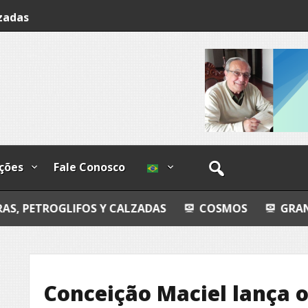
lzadas
o-
ções
Fale Conosco
IFOS Y CALZADAS
COSMOS
GRANDEZA LUSÓFO
Conceição Maciel lança o