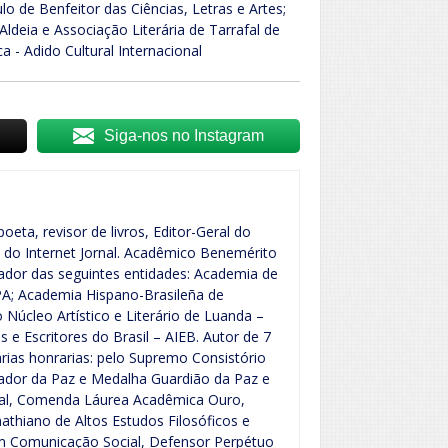
o de Benfeitor das Ciências, Letras e Artes;
ldeia e Associação Literária de Tarrafal de
ca - Adido Cultural Internacional
Siga-nos no Instagram
poeta, revisor de livros, Editor-Geral do
s do Internet Jornal. Acadêmico Benemérito
dor das seguintes entidades: Academia de
PA; Academia Hispano-Brasileña de
 Núcleo Artístico e Literário de Luanda –
e Escritores do Brasil – AIEB. Autor de 7
várias honrarias: pelo Supremo Consistório
xador da Paz e Medalha Guardião da Paz e
ural, Comenda Láurea Acadêmica Ouro,
athiano de Altos Estudos Filosóficos e
c. em Comunicação Social, Defensor Perpétuo