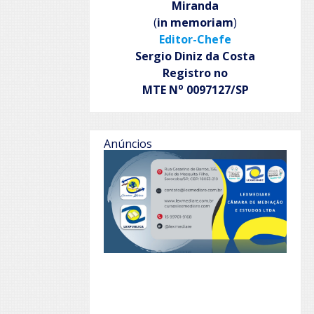
Miranda
(
in memoriam
)
Editor-Chefe
Sergio Diniz da Costa
Registro no
o
MTE N
0097127/SP
Anúncios