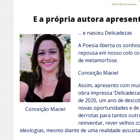
E a própria autora apresent
… e nasceu Delicadezas
A Poesia liberta os sonho
repousa em nosso colo co
de metamorfose.
Conceição Maciel
Assim, apresento com mui
obra impressa ‘Delicadezas
de 2020, um ano de descob
novas oportunidades e de m
Conceição Maciel
derrotas para tantos out
reinventar, rever velhos c
ideologias, mesmo diante de uma realidade assustad