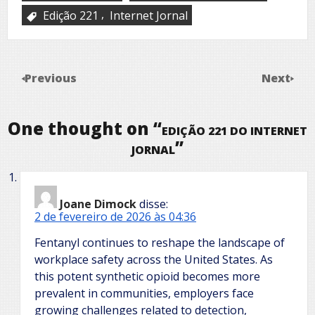
,
Edição 221
Internet Jornal
Previous
Next
One thought on “
EDIÇÃO 221 DO INTERNET
”
JORNAL
Joane Dimock
disse:
2 de fevereiro de 2026 às 04:36
Fentanyl continues to reshape the landscape of
workplace safety across the United States. As
this potent synthetic opioid becomes more
prevalent in communities, employers face
growing challenges related to detection,