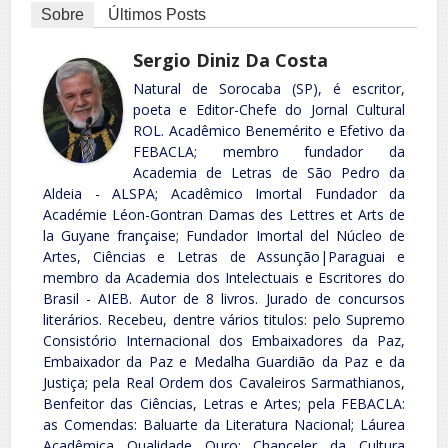
Sobre
Últimos Posts
Sergio Diniz Da Costa
Natural de Sorocaba (SP), é escritor,
poeta e Editor-Chefe do Jornal Cultural
ROL. Acadêmico Benemérito e Efetivo da
FEBACLA; membro fundador da
Academia de Letras de São Pedro da
Aldeia - ALSPA; Acadêmico Imortal Fundador da
Académie Léon-Gontran Damas des Lettres et Arts de
la Guyane française; Fundador Imortal del Núcleo de
Artes, Ciências e Letras de Assunção|Paraguai e
membro da Academia dos Intelectuais e Escritores do
Brasil - AIEB. Autor de 8 livros. Jurado de concursos
literários. Recebeu, dentre vários titulos: pelo Supremo
Consistório Internacional dos Embaixadores da Paz,
Embaixador da Paz e Medalha Guardião da Paz e da
Justiça; pela Real Ordem dos Cavaleiros Sarmathianos,
Benfeitor das Ciências, Letras e Artes; pela FEBACLA:
as Comendas: Baluarte da Literatura Nacional; Láurea
Acadêmica Qualidade Ouro; Chanceler da Cultura