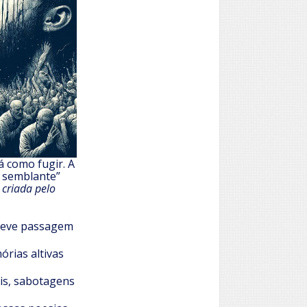
á como fugir. A
 semblante”
 criada pelo
breve passagem
rias altivas
dis, sabotagens