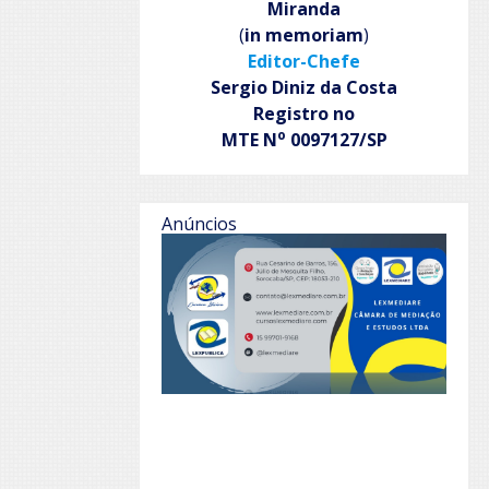
Miranda
(
in memoriam
)
Editor-Chefe
Sergio Diniz da Costa
Registro no
o
MTE N
0097127/SP
Anúncios