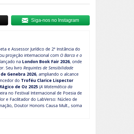
Siga-nos no Instagram
oeta e Assessor Jurídico de 2ª Instância do
hou projeção internacional com
O Barco e o
 lançado na
London Book Fair 2026
, onde
ar
. Seu livro
Requintes de Sensibilidade
o de Genebra 2026
, ampliando o alcance
Vencedor do
Troféu Clarice Lispector
Mágico de Oz 2025
(
A Matemática da
leira no Festival Internacional de Poesia de
ador e Facilitador do LabVerso: Núcleo de
ormação, Doutor Honoris Causa Mult., soma