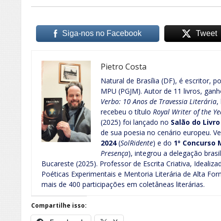
Siga-nos no Facebook
Tweet
Pietro Costa
Natural de Brasília (DF), é escritor, p
MPU (PGJM). Autor de 11 livros, gan
Verbo: 10 Anos de Travessia Literária
,
recebeu o título
Royal Writer of the Ye
(2025) foi lançado no
Salão do Livr
de sua poesia no cenário europeu. 
2024
(
SolRidente
) e do
1º Concurso 
Presença
), integrou a delegação brasi
Bucareste (2025). Professor de Escrita Criativa, Idealiz
Poéticas Experimentais e Mentoria Literária de Alta F
mais de 400 participações em coletâneas literárias.
Compartilhe isso: