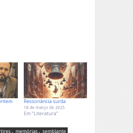
 ontem
Ressonância surda
18 de março de 2025
Em "Literatura"
,
,
tires
memórias
semblante