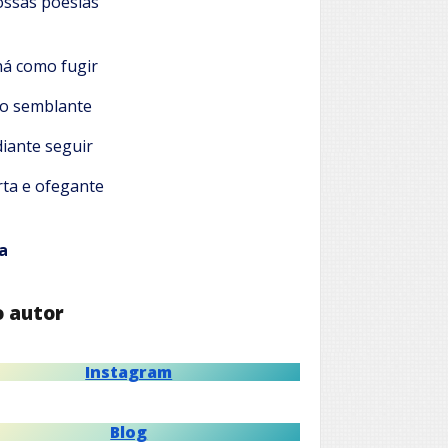
ossas poesias
há como fugir
 o semblante
diante seguir
ta e ofegante
a
o autor
Instagram
Blog