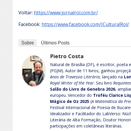
Voltar:
https://www.jornalrol.com.br/
Facebook:
https://www.facebook.com/JCulturalRol/
Sobre
Últimos Posts
Pietro Costa
Natural de Brasília (DF), é escritor, poeta
(PGJM). Autor de 11 livros, ganhou projeç
Anos de Travessia Literária
, lançado na
Lon
Royal Writer of the Year
. Seu livro
Requintes
Salão do Livro de Genebra 2026
, amplia
europeu. Vencedor do
Troféu Clarice Li
Mágico de Oz 2025
(
A Matemática da Pre
Festival Internacional de Poesia de Bucares
Idealizador e Facilitador do LabVerso: Nú
Literária de Alta Formação, Doutor Honor
participações em coletâneas literárias.