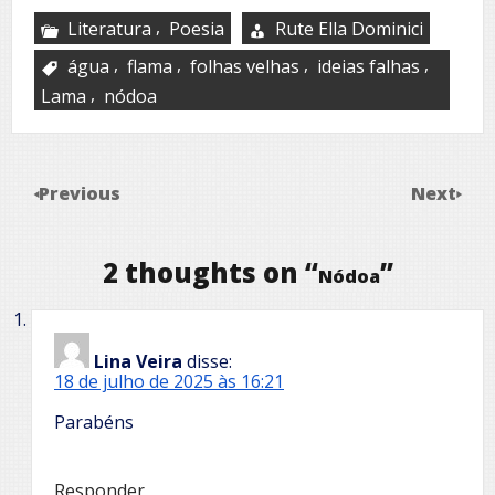
,
Literatura
Poesia
Rute Ella Dominici
,
,
,
,
água
flama
folhas velhas
ideias falhas
,
Lama
nódoa
Previous
Next
2 thoughts on “
”
Nódoa
Lina Veira
disse:
18 de julho de 2025 às 16:21
Parabéns
Responder