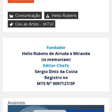
Comunicação
Helio Rubens
,
Ceu as Artes
tATUI
Fundador
Helio Rubens de Arruda e Miranda
(
in memoriam
)
Editor-Chefe
Sergio Diniz da Costa
Registro no
o
MTE N
0097127/SP
Anúncios