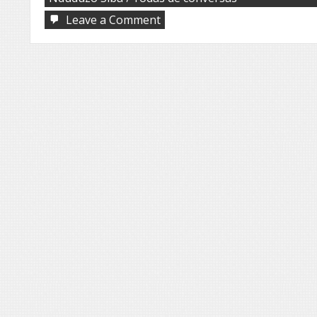
on
Leave a Comment
Festival
Sesc
Culturas
Negras