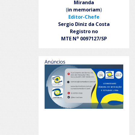
Miranda
(
in memoriam
)
Editor-Chefe
Sergio Diniz da Costa
Registro no
o
MTE N
0097127/SP
Anúncios