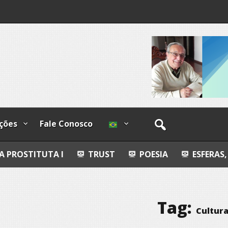
lzadas
ções
Fale Conosco
 I
TRUST
POESIA
ESFERAS, PETROGLIFOS
Tag:
Cultur