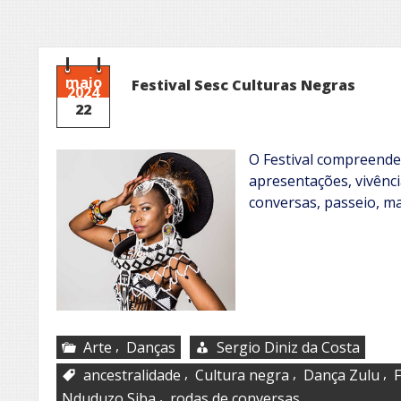
maio
Festival Sesc Culturas Negras
2024
22
O Festival compreend
apresentações, vivênc
conversas, passeio, m
,
Arte
Danças
Sergio Diniz da Costa
,
,
,
ancestralidade
Cultura negra
Dança Zulu
F
,
Nduduzo Siba
rodas de conversas