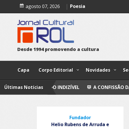
Skip
Trust
agosto 07, 2026
to
content
Poesia
Esferas, petroglifos y ca
Cosmos
D
e
s
d
e
1
9
9
4
p
r
o
m
o
v
e
n
d
o
a
c
u
l
t
u
r
a
Capa
Corpo Editorial
Novidades
Se
IÁRIA DO INDIZÍVEL
Últimas Notícias
A CONFISSÃO DA PROSTITUTA
Fundador
Helio Rubens de Arruda e