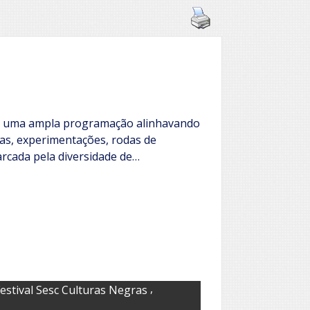
e uma ampla programação alinhavando
ias, experimentações, rodas de
arcada pela diversidade de…
,
estival Sesc Culturas Negras