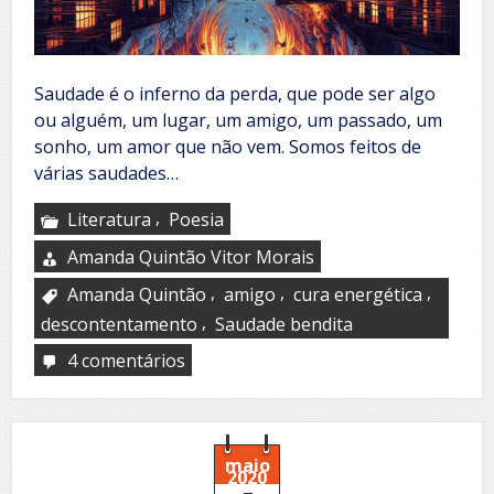
Saudade é o inferno da perda, que pode ser algo
ou alguém, um lugar, um amigo, um passado, um
sonho, um amor que não vem. Somos feitos de
várias saudades…
,
Literatura
Poesia
Amanda Quintão Vitor Morais
,
,
,
Amanda Quintão
amigo
cura energética
,
descontentamento
Saudade bendita
4 comentários
em
Saudades
maio
2020