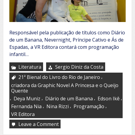
Responsável pela publicação de títulos como Diário
de um Banana, Nevernight, Príncipe Cativo e Ás de
Espadas, a VR Editora contará com programação
infantil…
Literatura
Sergio Diniz da Costa
,
21ª Bienal do Livro do Rio de Janeiro
criadora da Graphic Novel A Princesa e o Queijo
Quente
,
,
,
,
Deya Muniz
Diário de um Banana
Edson Ikê
,
,
,
Fernanda Nia
Nina Rizzi
Programação
VR Editora
Leave a Comment
on
VR