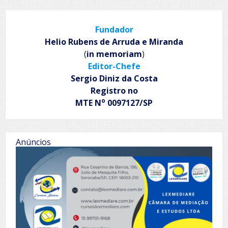
Editora
conectada
na
Fundador
Bienal
do
Helio Rubens de Arruda e Miranda
Livro
(
in memoriam
)
Rio:
Editor-Chefe
confira
a
Sergio Diniz da Costa
programação
Registro no
completa
o
MTE N
0097127/SP
Anúncios