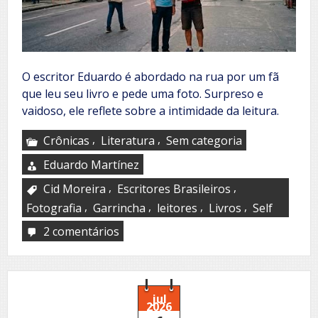
O escritor Eduardo é abordado na rua por um fã
que leu seu livro e pede uma foto. Surpreso e
vaidoso, ele reflete sobre a intimidade da leitura.
,
,
Crônicas
Literatura
Sem categoria
Eduardo Martínez
,
,
Cid Moreira
Escritores Brasileiros
,
,
,
,
Fotografia
Garrincha
leitores
Livros
Self
2 comentários
em
O
dia
em
que
o
jul
2026
Cid