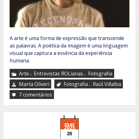
A arte é uma forma de expressão que transcende
as palavras. A poética da imagem é uma linguagem
visual que captura a essência da experiência
humana.
,
,
Arte
Entrevistas ROLianas
Fotografia
,
Marta Oliveri
Fotografia
Raúl Villalba
7 comentários
em
Raúl
Villalba:
Criador
de
mundos
mar
2025
–
25
O