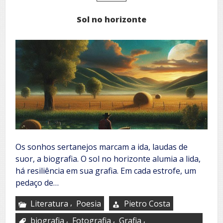
olhar
que
Sol no horizonte
descobre
Os sonhos sertanejos marcam a ida, laudas de
suor, a biografia. O sol no horizonte alumia a lida,
há resiliência em sua grafia. Em cada estrofe, um
pedaço de…
,
Literatura
Poesia
Pietro Costa
,
,
,
biografia
Fotografia
Grafia