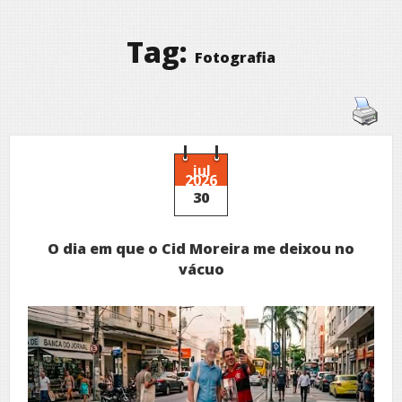
Tag:
Fotografia
jul
2026
30
O dia em que o Cid Moreira me deixou no
vácuo