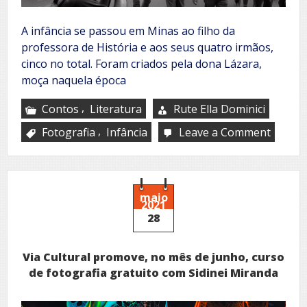
A infância se passou em Minas ao filho da
professora de História e aos seus quatro irmãos,
cinco no total. Foram criados pela dona Lázara,
moça naquela época
,
Contos
Literatura
Rute Ella Dominici
,
Fotografia
Infância
Leave a Comment
on
O
drama
do
aparta
da
maio
2021
Berrin
28
Via Cultural promove, no mês de junho, curso
de fotografia gratuito com Sidinei Miranda