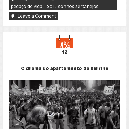
,
,
pedaço de vida
Sol
sonhos sertanejos
Leave a Comment
on
Sol
no
horizonte
abr
2024
12
O drama do apartamento da Berrine