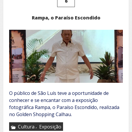
6
Moreira
me
deixou
Rampa, o Paraíso Escondido
no
vácuo
O público de São Luís teve a oportunidade de
conhecer e se encantar com a exposição
fotográfica Rampa, o Paraíso Escondido, realizada
no Golden Shopping Calhau.
,
Cultura
Exposição