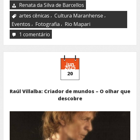
Renata da Silva de Barcellos
,
,
artes cênicas
Cultura Maranhense
,
,
Eventos
Fotografia
Rio Mapari
1 comentário
em
Rampa,
o
Paraíso
Escondido
jun
2025
20
Raúl Villalba: Criador de mundos – O olhar que
descobre