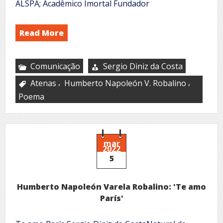
ALSPA; Acadêmico Imortal Fundador
Read More
Comunicação
Sergio Diniz da Costa
,
,
Atenas
Humberto Napoleón V. Robalino
Poema
mar
2022
5
Humberto Napoleón Varela Robalino: 'Te amo
París'