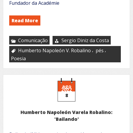
Fundador da Académie
Read More
Comunicação
Sergio Diniz da Costa
,
,
Humberto Napoleón V. Robalino
pés
Poesia
ago
2022
8
Humberto Napoleón Varela Robalino:
'Bailando'