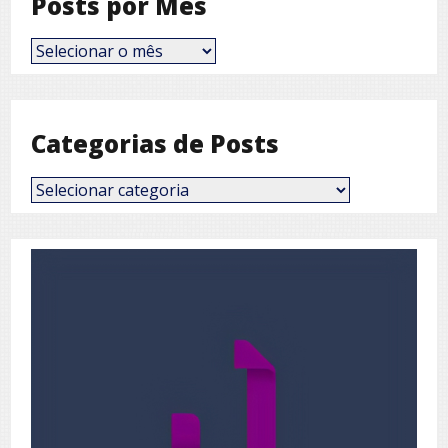
Posts por Mês
Posts
por
Mês
Categorias de Posts
Categorias
de
Posts