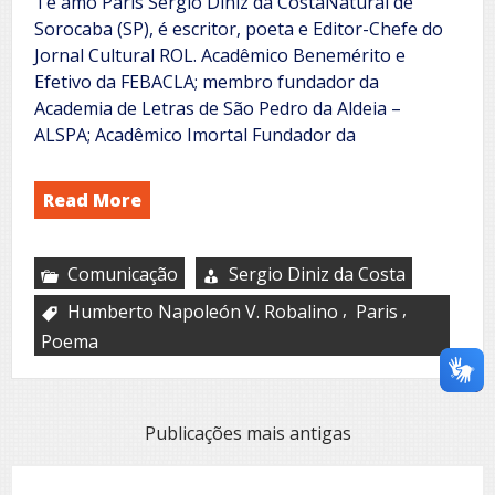
Te amo París Sergio Diniz da CostaNatural de
Sorocaba (SP), é escritor, poeta e Editor-Chefe do
Jornal Cultural ROL. Acadêmico Benemérito e
Efetivo da FEBACLA; membro fundador da
Academia de Letras de São Pedro da Aldeia –
ALSPA; Acadêmico Imortal Fundador da
Read More
Comunicação
Sergio Diniz da Costa
,
,
Humberto Napoleón V. Robalino
Paris
Poema
Navegação
Publicações mais antigas
por