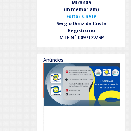
Miranda
(
in memoriam
)
Editor-Chefe
Sergio Diniz da Costa
Registro no
o
MTE N
0097127/SP
Anúncios