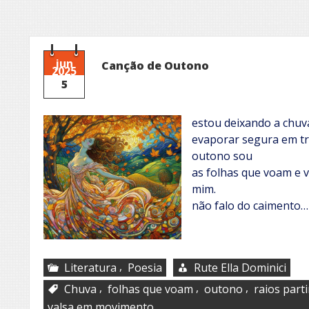
jun
Canção de Outono
2025
5
estou deixando a chu
evaporar segura em t
outono sou
as folhas que voam e v
mim.
não falo do caimento…
,
Literatura
Poesia
Rute Ella Dominici
,
,
,
Chuva
folhas que voam
outono
raios part
valsa em movimento