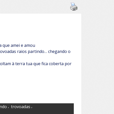
va que amei e amou
rovoadas raios partindo… chegando o
oltam à terra tua que fica coberta por
,
,
indo
trovoadas