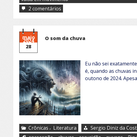
em
2 comentários
Canção
de
Outono
maio
O som da chuva
2024
28
Eu não sei exatamente
é, quando as chuvas in
outono de 2024. Apesar
,
Crônicas
Literatura
Sergio Diniz da Cos
,
,
,
,