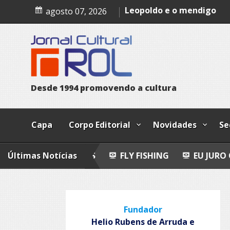
Skip
Epitafio
agosto 07, 2026
to
Leopoldo e o mendigo
content
Dia Internacional dos Pov
Indígenas
D
e
s
d
e
1
9
9
4
p
r
o
m
o
v
e
n
d
o
a
c
u
l
t
u
r
a
Capa
Corpo Editorial
Novidades
Se
-POEMAS
Últimas Notícias
FLY FISHING
EU JURO QUE VI!
EP
Fundador
Helio Rubens de Arruda e